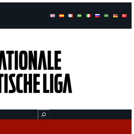
Buscar
d us here
Videos