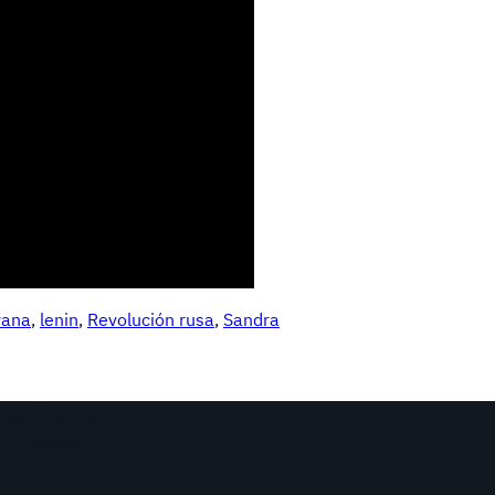
yana
, 
lenin
, 
Revolución rusa
, 
Sandra
Continentes
Programa
Documentos y Declaraciones