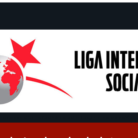
claraciones
Campañas
Polémicas
Fechas
¿Quiénes somos?
Con