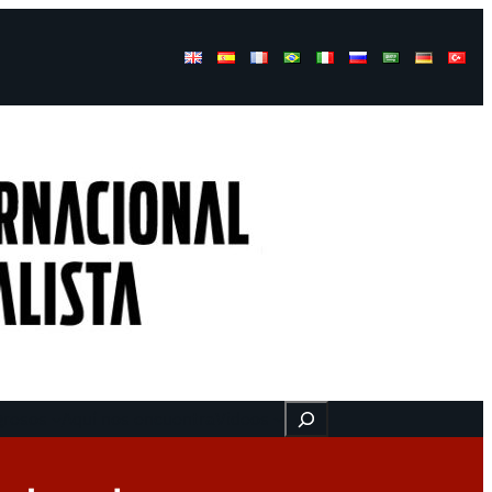
Buscar
gresos
Aquí nos encuentra
Videos