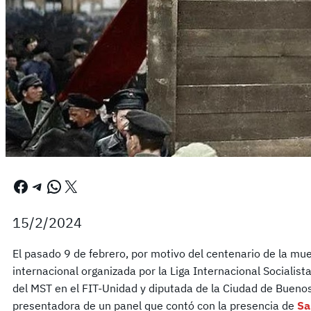
Facebook
Telegram
WhatsApp
X
15/2/2024
El pasado 9 de febrero, por motivo del centenario de la mue
internacional organizada por la Liga Internacional Socialist
del MST en el FIT-Unidad y diputada de la Ciudad de Buenos 
presentadora de un panel que contó con la presencia de
Sa