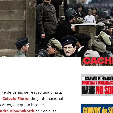
Edicione
rte de Lenin, se realizó una charla
a.
Celeste Fierro
, dirigente nacional
Aires, fue quien hizo de
ndra Bloodwhorth
de Socialist