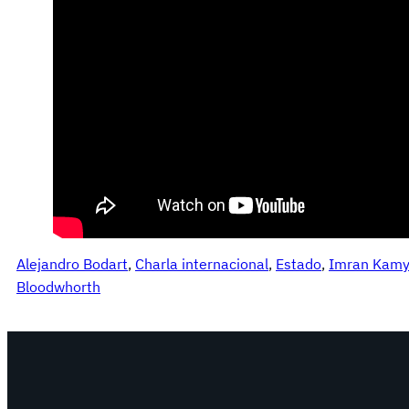
Alejandro Bodart
, 
Charla internacional
, 
Estado
, 
Imran Kam
Bloodwhorth