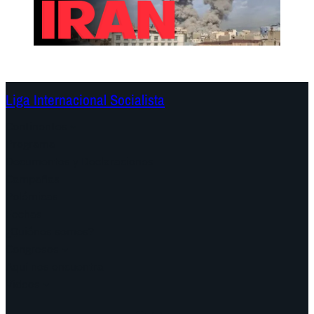
Liga Internacional Socialista
Continentes
Programa
Documentos y Declaraciones
Campañas
Polémicas
Fechas
¿Quiénes somos?
Congresos
Aquí nos encuentra
Videos