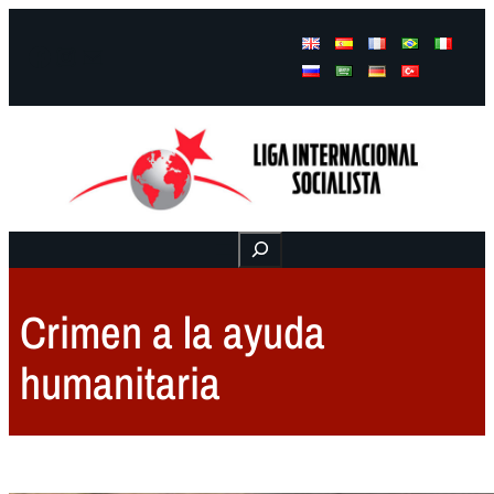
Facebook
Instagram
Mail
Buscar
Crimen a la ayuda
humanitaria