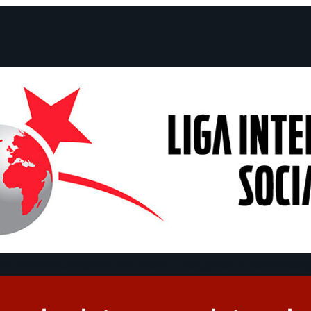
claraciones
Campañas
Polémicas
Fechas
¿Quiénes somos?
Con