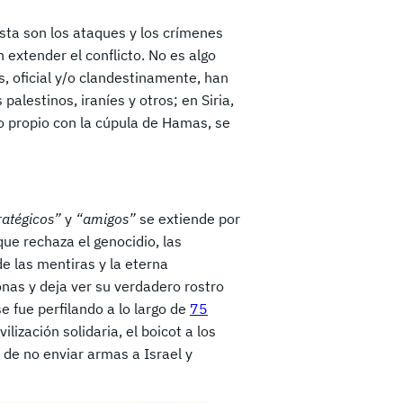
ista son los ataques y los crímenes
xtender el conflicto. No es algo
s, oficial y/o clandestinamente, han
alestinos, iraníes y otros; en Siria,
lo propio con la cúpula de Hamas, se
ratégicos”
y
“amigos”
se extiende por
ue rechaza el genocidio, las
e las mentiras y la eterna
onas y deja ver su verdadero rostro
e fue perfilando a lo largo de
75
ización solidaria, el boicot a los
 de no enviar armas a Israel y