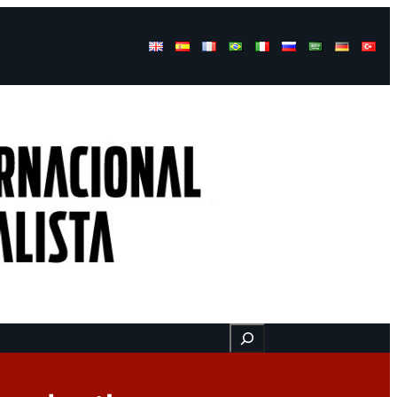
Buscar
gresos
Aquí nos encuentra
Videos