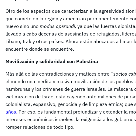
Otro de los aspectos que caracterizan a la agresividad sion
que comete en la región y amenazan permanentemente con e
nuevo sino uno
modus operandi,
ya que las fuerzas sionista
llevado a cabo decenas de asesinatos de refugiados, líderes p
Líbano, Irak y otros países. Ahora están abocados a hacer 
encuentre donde se encuentre.
Movilización y solidaridad con Palestina
Más allá de las contradicciones y matices entre
“socios est
el mundo una inédita y masiva movilización de los pueblos q
hambrunas y los crímenes de guerra israelíes. La máscara d
victimización de Israel está cayendo ante millones de pers
colonialista, expansivo, genocida y de limpieza étnica; que s
años.
Por eso, es fundamental profundizar y extender la movil
intereses económicos israelíes, la exigencia a los gobiernos
romper relaciones de todo tipo.