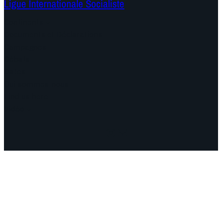
Ligue Internationale Socialiste
Continents
Documents et Déclarations
Campagnes
Débats
Dates
Qui sommes-nous
Find us here
Vidéo
Facebook
Instagram
Mail