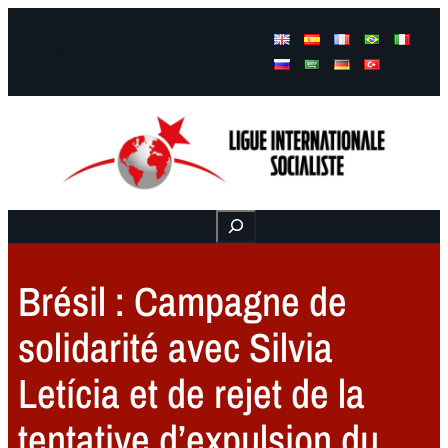
Facebook
Instagram
Mail
Buscar
Brésil : Campagne de
solidarité avec Silvia
Letícia et de rejet de la
tentative d’expulsion du