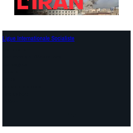
Ligue Internationale Socialiste
Continents
Documents et Déclarations
Campagnes
Débats
Dates
Qui sommes-nous
Find us here
Vidéo
Facebook
Instagram
Mail