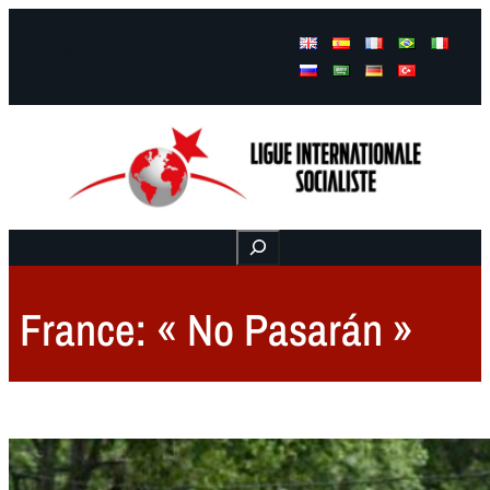
Facebook
Instagram
Mail
Buscar
France: « No Pasarán »