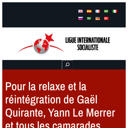
Facebook
Instagram
Mail
Buscar
Pour la relaxe et la
réintégration de Gaël
Quirante, Yann Le Merrer
et tous les camarades