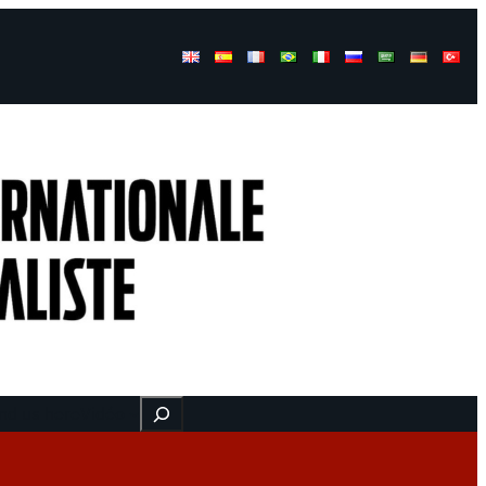
Buscar
nd us here
Vidéo