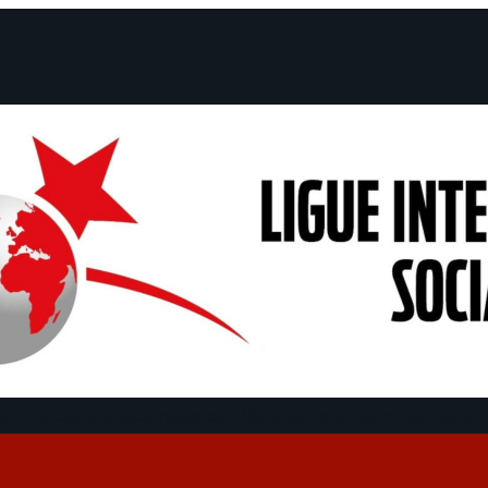
 et Déclarations
Campagnes
Débats
Dates
Qui sommes-nous
Fi