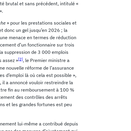
té brutal et sans précédent, intitulé «
».
che
» pour les prestations sociales et
n et donc un gel jusqu’en 2026 ; la
te une menace en termes de réduction
acement d’un fonctionnaire sur trois
t la suppression de 3 000 emplois
[2]
s assez »
, le Premier ministre a
une nouvelle réforme de l’assurance
s d’emploi là où cela est possible »,
 il a annoncé vouloir restreindre la
ettre fin au remboursement à 100 %
rcement des contrôles des arrêts
ons et les grandes fortunes est peu
vernement lui-même a contribué depuis
ue par des mesures d’ajustement qui