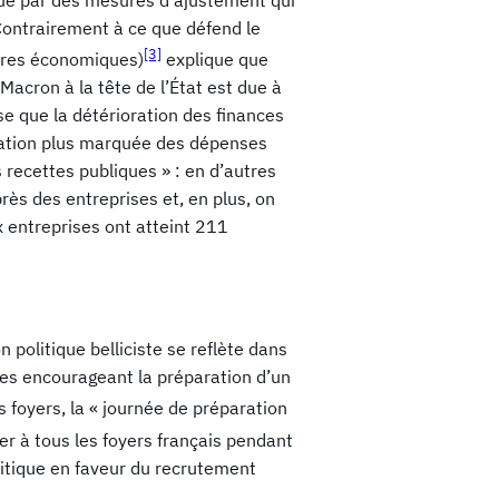
Contrairement à ce que défend le
[3]
ures économiques)
explique que
 Macron à la tête de l’État est due à
se que la détérioration des finances
tation plus marquée des dépenses
s recettes publiques » : en d’autres
ès des entreprises et, en plus, on
x entreprises ont atteint 211
on politique belliciste se reflète dans
es encourageant la préparation d’un
foyers, la « journée de préparation
er à tous les foyers français pendant
litique en faveur du recrutement