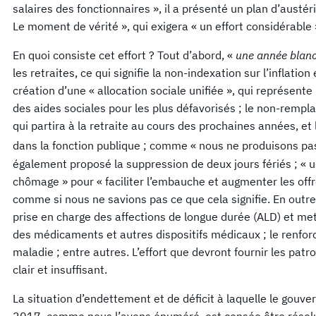
salaires des fonctionnaires », il a présenté un plan d’austéri
Le moment de vérité », qui exigera « un effort considérable 
En quoi consiste cet effort ? Tout d’abord, «
une
année blan
les retraites, ce qui signifie la non-indexation sur l’inflatio
création d’une « allocation sociale unifiée », qui représen
des aides sociales pour les plus défavorisés ; le non-rempl
qui partira à la retraite au cours des prochaines années, e
dans la fonction publique ; comme « nous ne produisons pa
également proposé la suppression de deux jours fériés ; « 
chômage » pour « faciliter l’embauche et augmenter les offre
comme si nous ne savions pas ce que cela signifie. En outre,
prise en charge des affections de longue durée (ALD) et m
des médicaments et autres dispositifs médicaux ; le renfo
maladie ; entre autres. L’effort que devront fournir les patr
clair et insuffisant.
La situation d’endettement et de déficit à laquelle le gou
2017, comme nous l’avons énuméré, est censée être résol