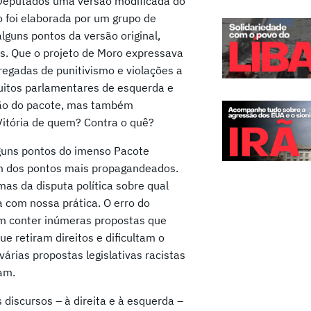
s Deputados uma versão modificada do
o foi elaborada por um grupo de
guns pontos da versão original,
s. Que o projeto de Moro expressava
rregadas de punitivismo e violações a
muitos parlamentares de esquerda e
ção do pacote, mas também
Vitória de quem? Contra o quê?
guns pontos do imenso Pacote
 um dos pontos mais propagandeados.
as da disputa política sobre qual
 com nossa prática. O erro do
im conter inúmeras propostas que
 retiram direitos e dificultam o
árias propostas legislativas racistas
am.
discursos – à direita e à esquerda –