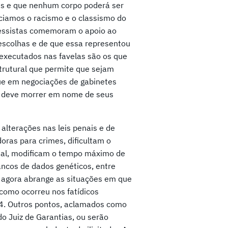
ais e que nenhum corpo poderá ser
iamos o racismo e o classismo do
ressistas comemoram o apoio ao
escolhas e de que essa representou
xecutados nas favelas são os que
strutural que permite que sejam
ue em negociações de gabinetes
em deve morrer em nome de seus
alterações nas leis penais e de
oras para crimes, dificultam o
onal, modificam o tempo máximo de
ancos de dados genéticos, entre
e agora abrange as situações em que
como ocorreu nos fatídicos
174. Outros pontos, aclamados como
o Juiz de Garantias, ou serão