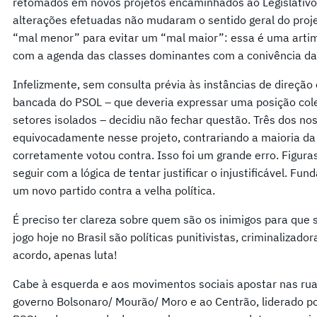
retomados em novos projetos encaminhados ao Legislativo, 
alterações efetuadas não mudaram o sentido geral do proje
“mal menor” para evitar um “mal maior”: essa é uma arti
com a agenda das classes dominantes com a conivência da
Infelizmente, sem consulta prévia às instâncias de direção
bancada do PSOL – que deveria expressar uma posição colet
setores isolados – decidiu não fechar questão. Três dos n
equivocadamente nesse projeto, contrariando a maioria da
corretamente votou contra. Isso foi um grande erro. Figur
seguir com a lógica de tentar justificar o injustificável. 
um novo partido contra a velha política.
É preciso ter clareza sobre quem são os inimigos para que 
jogo hoje no Brasil são políticas punitivistas, criminalizador
acordo, apenas luta!
Cabe à esquerda e aos movimentos sociais apostar nas rua
governo Bolsonaro/ Mourão/ Moro e ao Centrão, liderado p