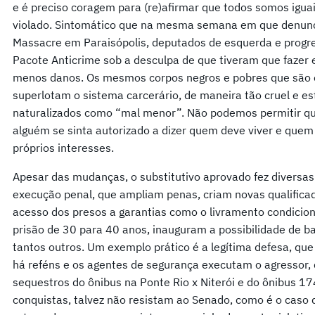
e é preciso coragem para (re)afirmar que todos somos igu
violado. Sintomático que na mesma semana em que denunc
Massacre em Paraisópolis, deputados de esquerda e prog
Pacote Anticrime sob a desculpa de que tiveram que fazer 
menos danos. Os mesmos corpos negros e pobres que são e
superlotam o sistema carcerário, de maneira tão cruel e e
naturalizados como “mal menor”. Não podemos permitir q
alguém se sinta autorizado a dizer quem deve viver e qu
próprios interesses.
Apesar das mudanças, o substitutivo aprovado fez diversas 
execução penal, que ampliam penas, criam novas qualificad
acesso dos presos a garantias como o livramento condici
prisão de 30 para 40 anos, inauguram a possibilidade de b
tantos outros. Um exemplo prático é a legítima defesa, qu
há reféns e os agentes de segurança executam o agressor, 
sequestros do ônibus na Ponte Rio x Niterói e do ônibus 
conquistas, talvez não resistam ao Senado, como é o caso d