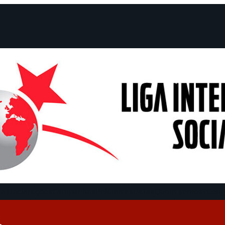
e Declarações
Campanhas
Polêmicas
Datas
Quem somos?
Cong