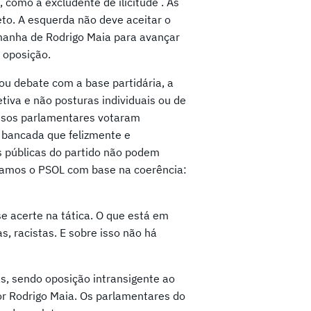
como a excludente de ilicitude . As
to. A esquerda não deve aceitar o
manha de Rodrigo Maia para avançar
 oposição.
 ou debate com a base partidária, a
iva e não posturas individuais ou de
ossos parlamentares votaram
 bancada que felizmente e
as públicas do partido não podem
Fundamos o PSOL com base na coerência:
se acerte na tática. O que está em
as, racistas. E sobre isso não há
s, sendo oposição intransigente ao
or Rodrigo Maia. Os parlamentares do