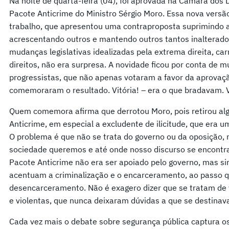
Na noite de quarta-feira (04), foi aprovada na Câmara do
Pacote Anticrime do Ministro Sérgio Moro. Essa nova versã
trabalho, que apresentou uma contraproposta suprimindo al
acrescentando outros e mantendo outros tantos inalterado
mudanças legislativas idealizadas pela extrema direita, ca
direitos, não era surpresa. A novidade ficou por conta de 
progressistas, que não apenas votaram a favor da aprova
comemoraram o resultado. Vitória! – era o que bradavam. 
Quem comemora afirma que derrotou Moro, pois retirou al
Anticrime, em especial a excludente de ilicitude, que era
O problema é que não se trata do governo ou da oposição, m
sociedade queremos e até onde nosso discurso se encontra
Pacote Anticrime não era ser apoiado pelo governo, mas s
acentuam a criminalização e o encarceramento, ao passo que
desencarceramento. Não é exagero dizer que se tratam de v
e violentas, que nunca deixaram dúvidas a que se destinav
Cada vez mais o debate sobre segurança pública captura os 