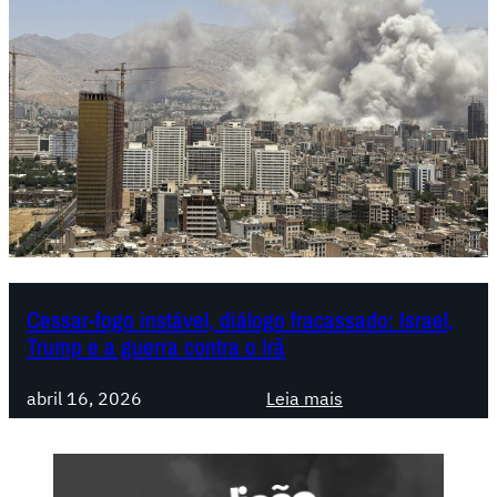
Cessar-fogo instável, diálogo fracassado: Israel,
Trump e a guerra contra o Irã
:
abril 16, 2026
Leia mais
C
e
s