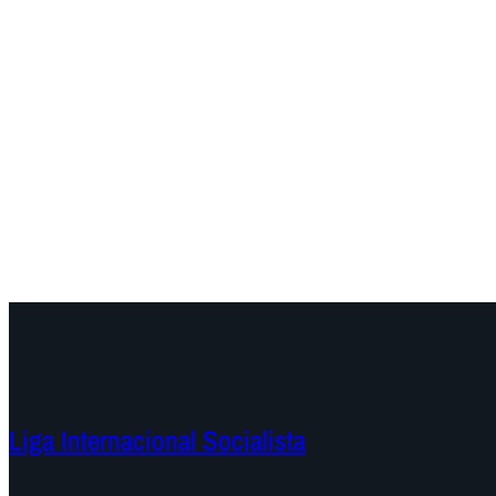
Liga Internacional Socialista