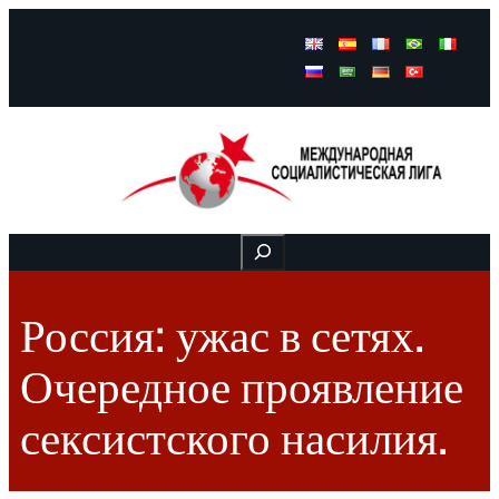
Facebook
Instagram
Mail
Buscar
Россия: ужас в сетях.
Очередное проявление
сексистского насилия.