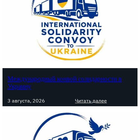
Международный конвой солидарности в
Украину
:
3 августа, 2026
Читать далее
М
е
ж
д
у