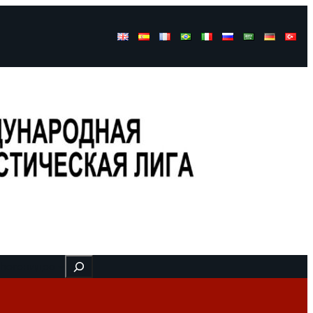
Buscar
 here
видео