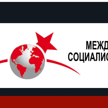
кументы и заявления
Кампании
Полемика
Даты
О нас
Find us