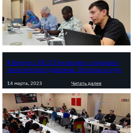
II Конгресс МСЛ: Резолюция о социально-
экологическом движении. Политика и курс
:
14 марта, 2023
Читать далее
I
I
К
о
н
г