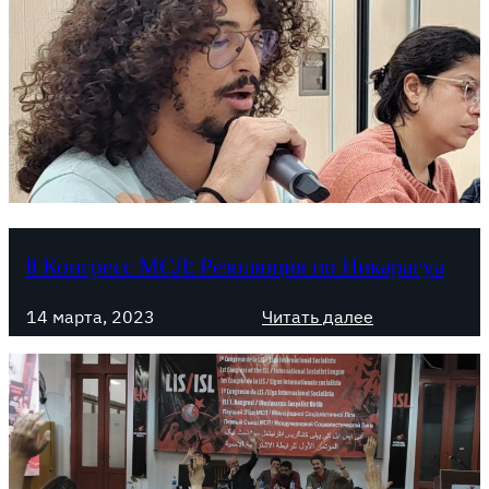
II Конгресс МСЛ: Резолюция по Никарагуа
:
14 марта, 2023
Читать далее
I
I
К
о
н
г