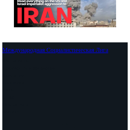
Международная Социалистическая Лига
Континенты
Документы и заявления
Кампании
Полемика
Даты
О нас
Find us here
видео
Facebook
Instagram
Mail