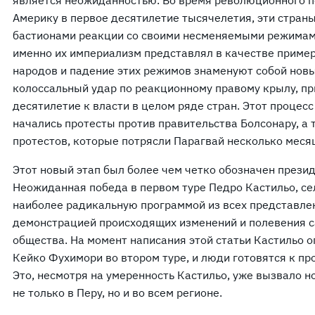
является неожиданностью. Во время революционного 
Америку в первое десятилетие тысячелетия, эти стран
бастионами реакции со своими несменяемыми режимам
именно их империализм представлял в качестве пример
народов и падение этих режимов знаменуют собой новы
колоссальный удар по реакционному правому крылу, п
десятилетие к власти в целом ряде стран. Этот процес
начались протесты против правительства Болсонару, а 
протестов, которые потрясли Парагвай несколько меся
Этот новый этап был более чем четко обозначен прези
Неожиданная победа в первом туре Педро Кастильо, се
наиболее радикальную программой из всех представле
демонстрацией происходящих изменений и полевения с
общества. На момент написания этой статьи Кастильо 
Кейко Фухимори во втором туре, и люди готовятся к пр
Это, несмотря на умеренность Кастильо, уже вызвало 
не только в Перу, но и во всем регионе.