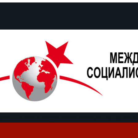
кументы и заявления
Кампании
Полемика
Даты
О нас
Find us