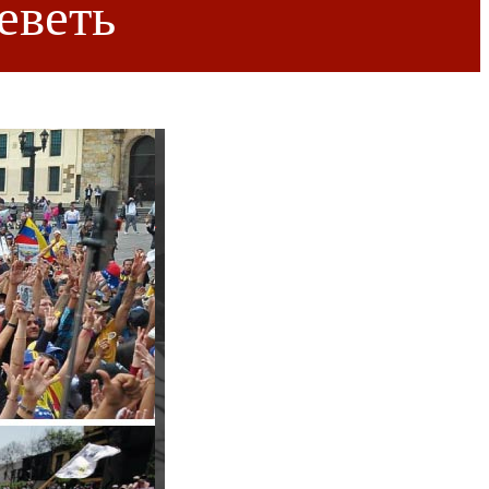
еветь