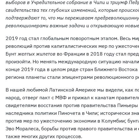
выборов в Учредительное собрание в Чили и триумф Педр
свидетельства тех глубоких изменений, которые происход
подтверждают то, что мы переживаем предреволюционну
революционерами важные задачи и открывающую новые
2019 год стал глобальным поворотным этапом. Весь мир
революций против капиталистических мер по ужесточен
Бунт
желтых жилетов
во Франции в 2018 году стал пре
произойти. Но менять международную ситуацию начали
конце 2019 года в целом ряде стран Ближнего Востока 
региона планеты стали эпицентрами революционного р
В нашей любимой Латинской Америке мы видели, как п
народ, отверг пакт с МВФ и прижал к канатам правите
свидетелями восстания против правительства Пиньеры 
наследника политики Пиночета в Чили; исторически зн
против мер по ужесточению экономии в Колумбии; бунт
Эво Моралеса, борьбы против правого правительства и
также многих других процессов.