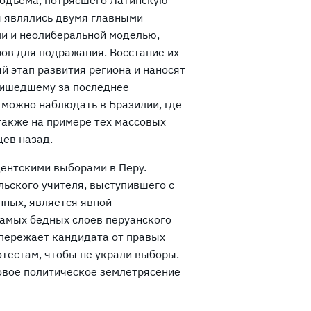
подъема, потрясшего Латинскую
ы являлись двумя главными
и и неолиберальной моделью,
ов для подражания. Восстание их
й этап развития региона и наносят
ришедшему за последнее
с можно наблюдать в Бразилии, где
также на примере тех массовых
цев назад.
дентскими выборами в Перу.
льского учителя, выступившего с
нных, является явной
амых бедных слоев перуанского
опережает кандидата от правых
отестам, чтобы не украли выборы.
новое политическое землетрясение