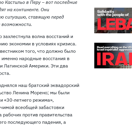
о Кастильо в Перу – вот последние
ят на континенте. Они
ю ситуацию, ставящую перед
 возможности.
 захлестнула волна восстаний и
ию экономии в условиях кризиса.
двестником того, что должно было
 именно народные восстания в
и Латинской Америки. Эти два
оста.
однялся наш братский эквадорский
льство Ленина Морено; мы были
и «30-летнего режима»,
ачимой всеобщей забастовки
а рабочих против правительства
 его последующего падения, а