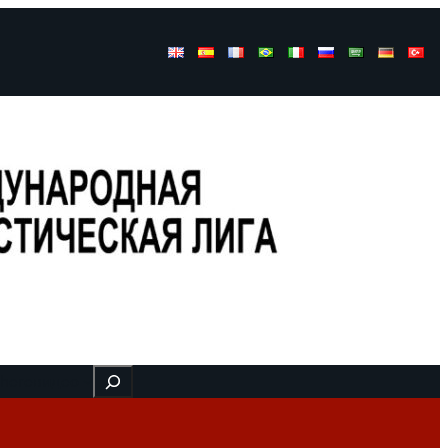
Buscar
 here
видео