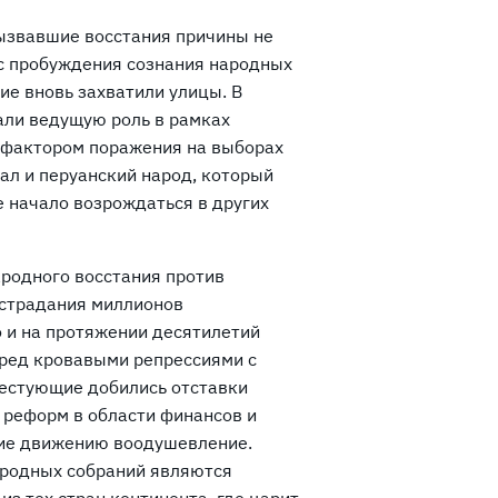
вызвавшие восстания причины не
с пробуждения сознания народных
ие вновь захватили улицы. В
али ведущую роль в рамках
 фактором поражения на выборах
ал и перуанский народ, который
е начало возрождаться в других
ародного восстания против
 страдания миллионов
о и на протяжении десятилетий
еред кровавыми репрессиями с
тестующие добились отставки
 реформ в области финансов и
ие движению воодушевление.
ародных собраний являются