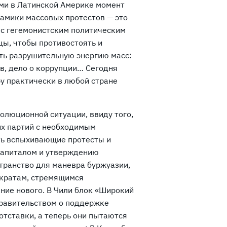
ми в Латинской Америке момент
амики массовых протестов — это
 с гегемонистским политическим
цы, чтобы противостоять и
ть разрушительную энергию масс:
в, дело о коррупции… Сегодня
 практически в любой стране
волюционной ситуации, ввиду того,
их партий с необходимым
ть вспыхивающие протесты и
 капиталом и утверждению
странство для маневра буржуазии,
кратам, стремящимся
ние нового. В Чили блок «Широкий
правительством о поддержке
отставки, а теперь они пытаются