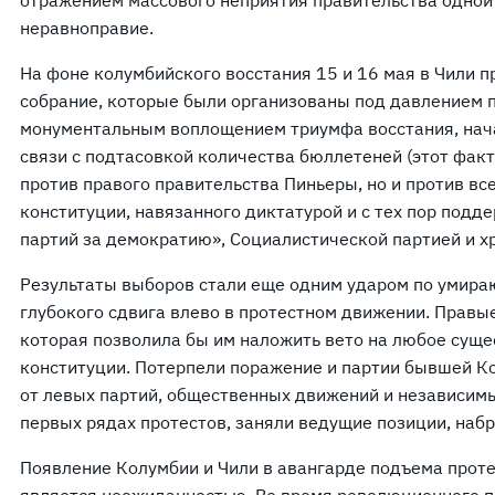
отражением массового неприятия правительства одной и
неравноправие.
На фоне колумбийского восстания 15 и 16 мая в Чили 
собрание, которые были организованы под давлением 
монументальным воплощением триумфа восстания, нача
связи с подтасовкой количества бюллетеней (этот факт
против правого правительства Пиньеры, но и против в
конституции, навязанного диктатурой и с тех пор под
партий за демократию», Социалистической партией и 
Результаты выборов стали еще одним ударом по умир
глубокого сдвига влево в протестном движении. Правые 
которая позволила бы им наложить вето на любое сущ
конституции. Потерпели поражение и партии бывшей Ко
от левых партий, общественных движений и независим
первых рядах протестов, заняли ведущие позиции, наб
Появление Колумбии и Чили в авангарде подъема проте