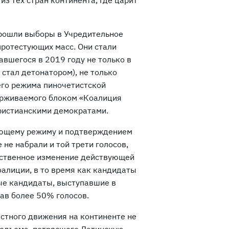
з тех стран континента, где царит
прошли выборы в Учредительное
протестующих масс. Они стали
вшегося в 2019 году не только в
 стал детонатором), не только
сего режима пиночетистской
держиваемого блоком «Коалиция
христианскими демократами.
ающему режиму и подтверждением
не набрали и той трети голосов,
ественное изменение действующей
алиции, в то время как кандидаты
ые кандидаты, выступавшие в
рав более 50% голосов.
стного движения на континенте не