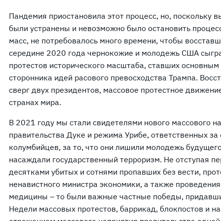
Пандемия приостановила этот процесс, но, поскольку 
были устранены и невозможно было остановить процес
масс, не потребовалось много времени, чтобы восставш
середине 2020 года чернокожие и молодежь США сыгр
протестов исторического масштаба, ставших основным
сторонника идей расового превосходства Трампа. Восст
сверг двух президентов, массовое протестное движени
странах мира.
В 2021 году мы стали свидетелями нового массового н
правительства Дуке и режима Урибе, ответственных за
колумбийцев, за то, что они лишили молодежь будущег
насаждали государственный терроризм. Не отступая п
десятками убитых и сотнями пропавших без вести, про
ненавистного министра экономики, а также проведения
медицины – то были важные частные победы, придавш
Недели массовых протестов, баррикад, блокпостов и н