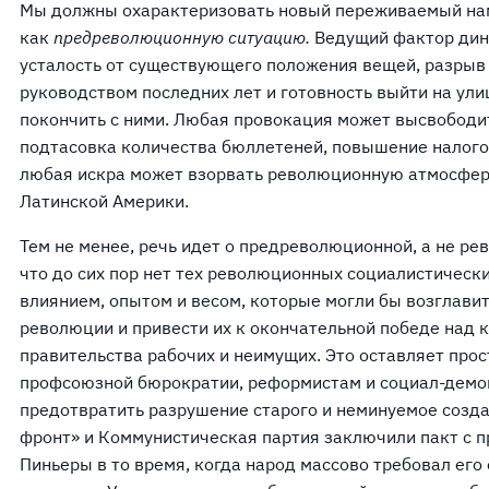
Мы должны охарактеризовать новый переживаемый на
как
предреволюционную ситуацию.
Ведущий фактор дин
усталость от существующего положения вещей, разрыв
руководством последних лет и готовность выйти на ули
покончить с ними. Любая провокация может высвободи
подтасовка количества бюллетеней, повышение налого
любая искра может взорвать революционную атмосферу
Латинской Америки.
Тем не менее, речь идет о предреволюционной, а не ре
что до сих пор нет тех революционных социалистическ
влиянием, опытом и весом, которые могли бы возглави
революции и привести их к окончательной победе над
правительства рабочих и неимущих. Это оставляет про
профсоюзной бюрократии, реформистам и социал-демо
предотвратить разрушение старого и неминуемое созда
фронт» и Коммунистическая партия заключили пакт с 
Пиньеры в то время, когда народ массово требовал его 