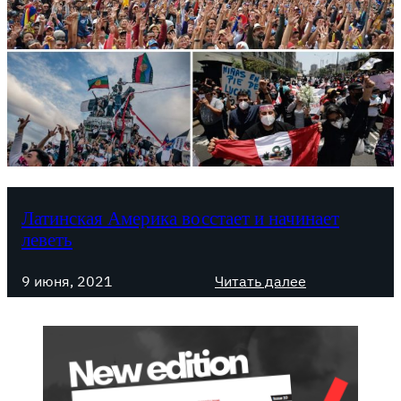
Латинская Америка восстает и начинает
леветь
:
9 июня, 2021
Читать далее
Л
а
т
и
н