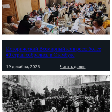
Исторический Всемирный конгресс: более
40 стран собрались в Стамбуле
:
19 декабря, 2025
Читать далее
И
с
т
о
р
и
ч