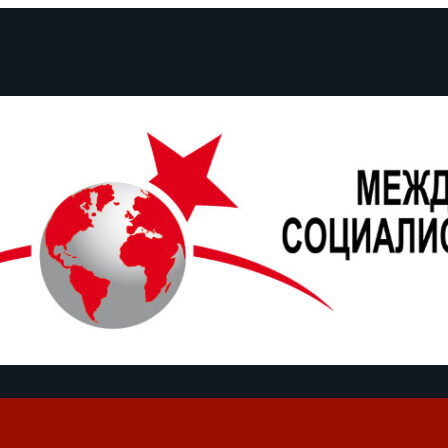
кументы и заявления
Кампании
Полемика
Даты
О нас
Find us