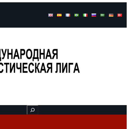
Buscar
 here
видео