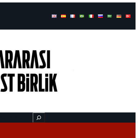
Buscar
 here
Videolar