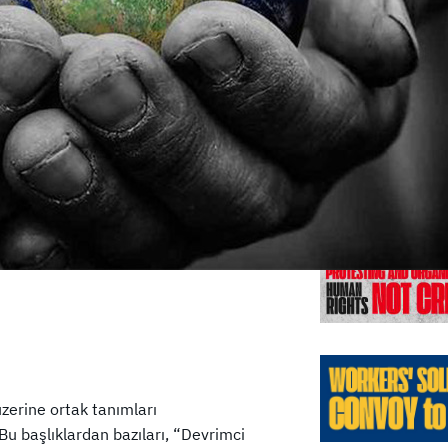
Previo
üzerine ortak tanımları
u başlıklardan bazıları, “Devrimci