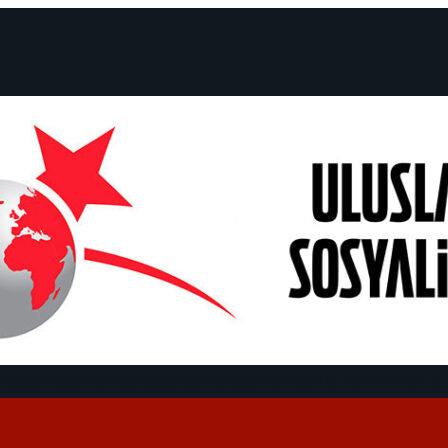
 Açıklamalar
Kampanyalar
Tartışmalar
Tarihler
Biz Kimiz?
Find us