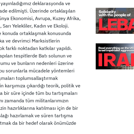
nda yayınladığımız deklarasyonda ve
ade edilmişti. Üzerinde ortaklaşılan
Dünya Ekonomisi, Avrupa, Kuzey Afrika,
Sarı Yelekliler, Kadın ve Ekoloji.
ve konuda ortaklaşmak konusunda
ka ve devrimci Marksistlerin
k farklı noktadan katkılar yapıldı.
apılan tespitlerde Batı solunun ve
rumu ve bunların nedenleri üzerine
e bu sorunlarla mücadele yöntemleri
ışmaları toplumsallaştırmak
 karşımıza çıkardığı teorik, politik ve
 bir süre içinde tüm bu tartışmaları
nı zamanda tüm militanlarımızın
n hazırlıklarına katılması için de bir
aslağı hazırlamak ve süren tartışma
ıkartmak da bir hedef olarak önümüzde