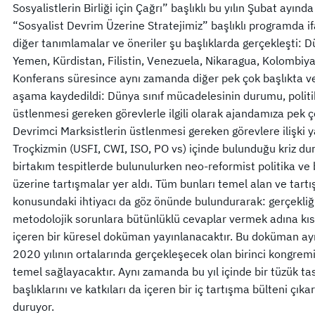
Sosyalistlerin Birliği için Çağrı” başlıklı bu yılın Şubat ayı
“Sosyalist Devrim Üzerine Stratejimiz” başlıklı programda if
diğer tanımlamalar ve öneriler şu başlıklarda gerçekleşti: 
Yemen, Kürdistan, Filistin, Venezuela, Nikaragua, Kolombiya, 
Konferans süresince aynı zamanda diğer pek çok başlıkta 
aşama kaydedildi: Dünya sınıf mücadelesinin durumu, politi
üstlenmesi gereken görevlerle ilgili olarak ajandamıza pek ço
Devrimci Marksistlerin üstlenmesi gereken görevlere ilişki y
Troçkizmin (USFI, CWI, ISO, PO vs) içinde bulunduğu kriz du
birtakım tespitlerde bulunulurken neo-reformist politika v
üzerine tartışmalar yer aldı. Tüm bunları temel alan ve tart
konusundaki ihtiyacı da göz önünde bulundurarak: gerçekliğin
metodolojik sorunlara bütünlüklü cevaplar vermek adına kısa
içeren bir küresel doküman yayınlanacaktır. Bu doküman ay
2020 yılının ortalarında gerçekleşecek olan birinci kongremizi
temel sağlayacaktır. Aynı zamanda bu yıl içinde bir tüzük t
başlıklarını ve katkıları da içeren bir iç tartışma bülteni ç
duruyor.