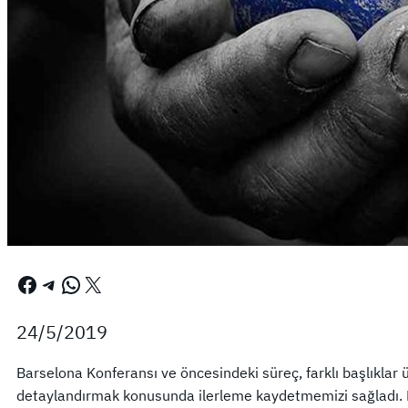
Facebook
Telegram
WhatsApp
X
24/5/2019
Barselona Konferansı ve öncesindeki süreç, farklı başlıklar 
detaylandırmak konusunda ilerleme kaydetmemizi sağladı. B