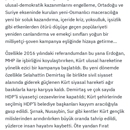
ulusal-demokratik kazanımlarını engelleme, Ortadoğu ve
Suriye ekseninde kurulan yeni-Osmanlıcı maceracılığa
yeni bir soluk kazandırma, içeride kriz, yoksulluk, işsizlik
gibi etkenlerden ötürü düşüşe geçen popülariyeti
yeniden canlandırma ve emekçi sınıfları yoğun bir
milliyetçi-şoven kampanya eşliğinde hizaya getirme…
Özellikle 2016 yılındaki referandumdan bu yana Erdoğan,
MHP ile işbirliğini koyulaştırırken, Kürt ulusal hareketine
yönelik ezici bir kampanya başlatıldı. Bu yeni dönemde
özellikle Selahattin Demirtaş ile birlikte sivil siyaset
alanında giderek güçlenen Kürt siyasal hareketi ağır
baskılarla karşı karşıya kaldı. Demirtaş ve çok sayıda
HDP’li siyasetçi cezaevlerine kapatıldı; Kürt şehirlerinde
seçilmiş HDP’li belediye başkanları kayyım aracılığıyla
gasp edildi. Şırnak, Nusaybin, Sur gibi kentler Kürt gençlik
milislerinden arındırılırken büyük oranda tahrip edildi,
yüzlerce insan hayatını kaybetti. Öte yandan Fırat