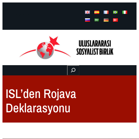
Facebook
Instagram
Mail
Buscar
ISL’den Rojava
Deklarasyonu