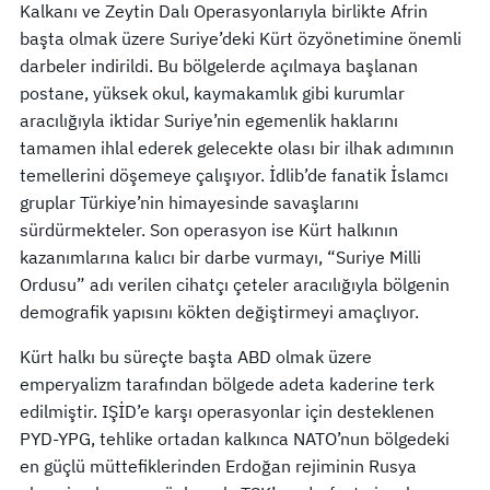
Kalkanı ve Zeytin Dalı Operasyonlarıyla birlikte Afrin
başta olmak üzere Suriye’deki Kürt özyönetimine önemli
darbeler indirildi. Bu bölgelerde açılmaya başlanan
postane, yüksek okul, kaymakamlık gibi kurumlar
aracılığıyla iktidar Suriye’nin egemenlik haklarını
tamamen ihlal ederek gelecekte olası bir ilhak adımının
temellerini döşemeye çalışıyor. İdlib’de fanatik İslamcı
gruplar Türkiye’nin himayesinde savaşlarını
sürdürmekteler. Son operasyon ise Kürt halkının
kazanımlarına kalıcı bir darbe vurmayı, “Suriye Milli
Ordusu” adı verilen cihatçı çeteler aracılığıyla bölgenin
demografik yapısını kökten değiştirmeyi amaçlıyor.
Kürt halkı bu süreçte başta ABD olmak üzere
emperyalizm tarafından bölgede adeta kaderine terk
edilmiştir. IŞİD’e karşı operasyonlar için desteklenen
PYD-YPG, tehlike ortadan kalkınca NATO’nun bölgedeki
en güçlü müttefiklerinden Erdoğan rejiminin Rusya