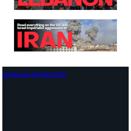
Uluslararasi Sosyalist Birlik
Kıtalar
Belgeler ve Açıklamalar
Kampanyalar
Tartışmalar
Tarihler
Biz Kimiz?
Find us here