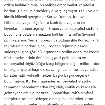
ezilen halklar olmuş, bu halklar emperyalist-kapitalist
barbarlığın en uç örnekleriyle karşılaşmıştır. Etnik ve dini
kimlik kökenli ayrışmalar Suriye, Yemen, Irak ve
Lübnan’da yaşandığı üzere kanlı iç savaşların ve
kıyımların önünü açmıştır. Emperyalist kapitalist sistem
bugün bile bölgenin mazlum halklarını İsrail’in Siyonist
politikalarına, Yemen örneğinde olduğu gibi Körfezin kirli
rejimlerinin barbarlığına, Erdoğan rejiminin askeri
saldırganlığına gözünü kırpmadan teslim edebilmektedir.
Kürt emekçilerinin önünde, işgalci politikalara ve
emperyalist ikiyüzlülüğe karşı bölgenin diğer milletlerden
emekçileriyle birleşmek, dayanışmacı, enternasyonalist
bir alternatifi yükseltmekten başka başka seçenek
bulunmuyor. Kürtleri hapseden emperyalist statüko
tamamen parçalanmadan özgürlük, eşitlik ve kardeşlik
gelmeyecektir. Halihazırda Lübnan’dan Irak’a sınıfsal
talepler etrafında birleşen emekçi halk hareketi etno-
mezhepsel ayrımları aşarak mümkün olan çıkış yolunu