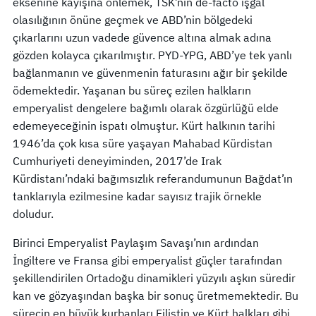
eksenine kayışına önlemek, TSK’nın de-facto işgal
olasılığının önüne geçmek ve ABD’nin bölgedeki
çıkarlarını uzun vadede güvence altına almak adına
gözden kolayca çıkarılmıştır. PYD-YPG, ABD’ye tek yanlı
bağlanmanın ve güvenmenin faturasını ağır bir şekilde
ödemektedir. Yaşanan bu süreç ezilen halkların
emperyalist dengelere bağımlı olarak özgürlüğü elde
edemeyeceğinin ispatı olmuştur. Kürt halkının tarihi
1946’da çok kısa süre yaşayan Mahabad Kürdistan
Cumhuriyeti deneyiminden, 2017’de Irak
Kürdistanı’ndaki bağımsızlık referandumunun Bağdat’ın
tanklarıyla ezilmesine kadar sayısız trajik örnekle
doludur.
Birinci Emperyalist Paylaşım Savaşı’nın ardından
İngiltere ve Fransa gibi emperyalist güçler tarafından
şekillendirilen Ortadoğu dinamikleri yüzyılı aşkın süredir
kan ve gözyaşından başka bir sonuç üretmemektedir. Bu
sürecin en büyük kurbanları Filistin ve Kürt halkları gibi