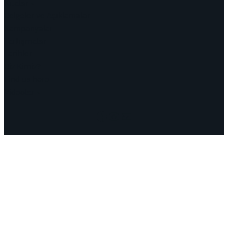
Kıtalar
Belgeler ve Açıklamalar
Kampanyalar
Tartışmalar
Tarihler
Biz Kimiz?
Find us here
Videolar
Facebook
Instagram
Mail