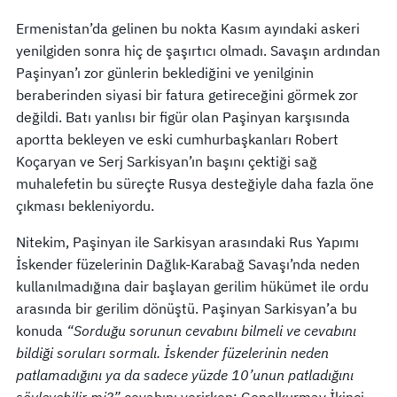
Ermenistan’da gelinen bu nokta Kasım ayındaki askeri
yenilgiden sonra hiç de şaşırtıcı olmadı. Savaşın ardından
Paşinyan’ı zor günlerin beklediğini ve yenilginin
beraberinden siyasi bir fatura getireceğini görmek zor
değildi. Batı yanlısı bir figür olan Paşinyan karşısında
aportta bekleyen ve eski cumhurbaşkanları Robert
Koçaryan ve Serj Sarkisyan’ın başını çektiği sağ
muhalefetin bu süreçte Rusya desteğiyle daha fazla öne
çıkması bekleniyordu.
Nitekim, Paşinyan ile Sarkisyan arasındaki Rus Yapımı
İskender füzelerinin Dağlık-Karabağ Savaşı’nda neden
kullanılmadığına dair başlayan gerilim hükümet ile ordu
arasında bir gerilim dönüştü. Paşinyan Sarkisyan’a bu
konuda
“Sorduğu sorunun cevabını bilmeli ve cevabını
bildiği soruları sormalı. İskender füzelerinin neden
patlamadığını ya da sadece yüzde 10’unun patladığını
söyleyebilir mi?”
cevabını verirken; Genelkurmay İkinci