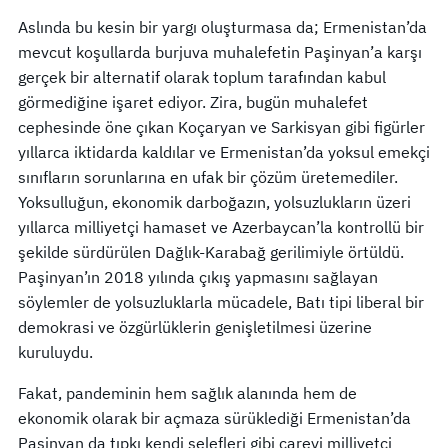
Aslında bu kesin bir yargı oluşturmasa da; Ermenistan’da
mevcut koşullarda burjuva muhalefetin Paşinyan’a karşı
gerçek bir alternatif olarak toplum tarafından kabul
görmediğine işaret ediyor. Zira, bugün muhalefet
cephesinde öne çıkan Koçaryan ve Sarkisyan gibi figürler
yıllarca iktidarda kaldılar ve Ermenistan’da yoksul emekçi
sınıfların sorunlarına en ufak bir çözüm üretemediler.
Yoksulluğun, ekonomik darboğazın, yolsuzlukların üzeri
yıllarca milliyetçi hamaset ve Azerbaycan’la kontrollü bir
şekilde sürdürülen Dağlık-Karabağ gerilimiyle örtüldü.
Paşinyan’ın 2018 yılında çıkış yapmasını sağlayan
söylemler de yolsuzluklarla mücadele, Batı tipi liberal bir
demokrasi ve özgürlüklerin genişletilmesi üzerine
kuruluydu.
Fakat, pandeminin hem sağlık alanında hem de
ekonomik olarak bir açmaza sürüklediği Ermenistan’da
Paşinyan da tıpkı kendi selefleri gibi çareyi milliyetçi