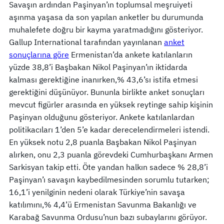
Savaşın ardından Paşinyan’ın toplumsal meşruiyeti
aşınma yaşasa da son yapılan anketler bu durumunda
muhalefete doğru bir kayma yaratmadığını gösteriyor.
Gallup International tarafından yayınlanan
anket
sonuçlarına göre
Ermenistan’da ankete katılanların
yüzde 38,8’i Başbakan Nikol Paşinyan’ın iktidarda
kalması gerektiğine inanırken,% 43,6’sı istifa etmesi
gerektiğini düşünüyor. Bununla birlikte anket sonuçları
mevcut figürler arasında en yüksek reytinge sahip kişinin
Paşinyan olduğunu gösteriyor. Ankete katılanlardan
politikacıları 1’den 5’e kadar derecelendirmeleri istendi.
En yüksek notu 2,8 puanla Başbakan Nikol Paşinyan
alırken, onu 2,3 ​​puanla görevdeki Cumhurbaşkanı Armen
Sarkisyan takip etti. Öte yandan halkın sadece % 28,8’i
Paşinyan’ı savaşın kaybedilmesinden sorumlu tutarken;
16,1’i yenilginin nedeni olarak Türkiye’nin savaşa
katılımını,% 4,4’ü Ermenistan Savunma Bakanlığı ve
Karabağ Savunma Ordusu’nun bazı subaylarını görüyor.