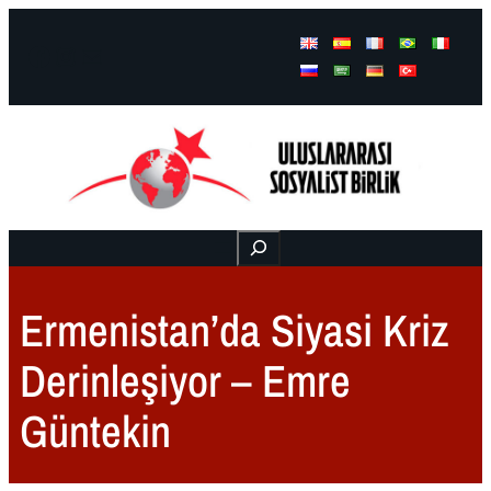
Facebook
Instagram
Mail
Buscar
Ermenistan’da Siyasi Kriz
Derinleşiyor – Emre
Güntekin