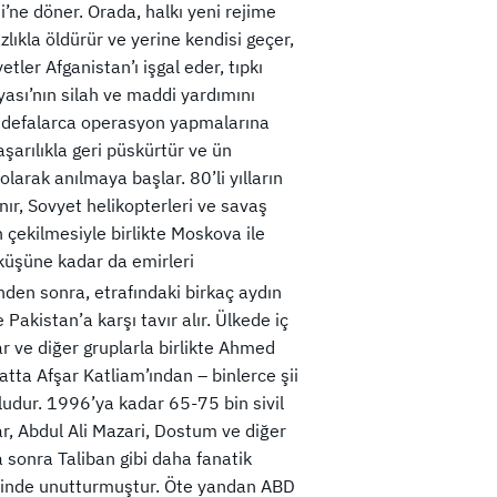
’ne döner. Orada, halkı yeni rejime
lıkla öldürür ve yerine kendisi geçer,
tler Afganistan’ı işgal eder, tıpkı
ası’nın silah ve maddi yardımını
e defalarca operasyon yapmalarına
şarılıkla geri püskürtür ve ün
olarak anılmaya başlar. 80’li yılların
ır, Sovyet helikopterleri ve savaş
 çekilmesiyle birlikte Moskova ile
küşüne kadar da emirleri
den sonra, etrafındaki birkaç aydın
 Pakistan’a karşı tavır alır. Ülkede iç
r ve diğer gruplarla birlikte Ahmed
ta Afşar Katliam’ından – binlerce şii
ludur. 1996’ya kadar 65-75 bin sivil
, Abdul Ali Mazari, Dostum ve diğer
 sonra Taliban gibi daha fanatik
nezdinde unutturmuştur. Öte yandan ABD