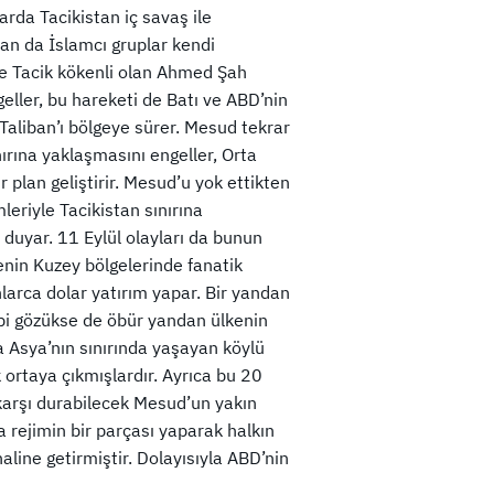
llarda Tacikistan iç savaş ile
an da İslamcı gruplar kendi
 de Tacik kökenli olan Ahmed Şah
geller, bu hareketi de Batı ve ABD’nin
aliban’ı bölgeye sürer. Mesud tekrar
nırına yaklaşmasını engeller, Orta
ir plan geliştirir. Mesud’u yok ettikten
mleriyle Tacikistan sınırına
 duyar. 11 Eylül olayları da bunun
kenin Kuzey bölgelerinde fanatik
larca dolar yatırım yapar. Bir yandan
ibi gözükse de öbür yandan ülkenin
ta Asya’nın sınırında yaşayan köylü
k ortaya çıkmışlardır. Ayrıca bu 20
karşı durabilecek Mesud’un yakın
 rejimin bir parçası yaparak halkın
line getirmiştir. Dolayısıyla ABD’nin