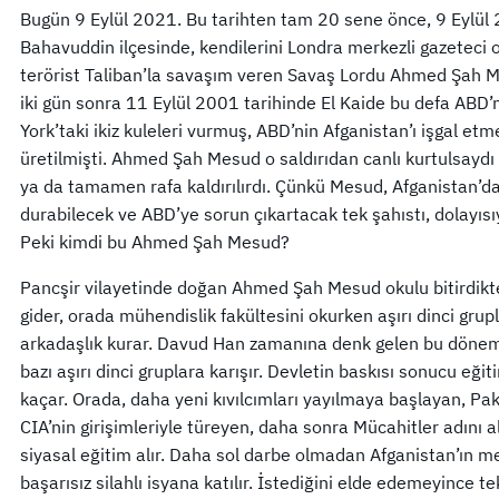
Bugün 9 Eylül 2021. Bu tarihten tam 20 sene önce, 9 Eylül 
Bahavuddin ilçesinde, kendilerini Londra merkezli gazeteci o
terörist Taliban’la savaşım veren Savaş Lordu Ahmed Şah Me
iki gün sonra 11 Eylül 2001 tarihinde El Kaide bu defa ABD
York’taki ikiz kuleleri vurmuş, ABD’nin Afganistan’ı işgal et
üretilmişti. Ahmed Şah Mesud o saldırıdan canlı kurtulsaydı be
ya da tamamen rafa kaldırılırdı. Çünkü Mesud, Afganistan’da
durabilecek ve ABD’ye sorun çıkartacak tek şahıstı, dolayısı
Peki kimdi bu Ahmed Şah Mesud?
Pancşir vilayetinde doğan Ahmed Şah Mesud okulu bitirdikte
gider, orada mühendislik fakültesini okurken aşırı dinci grupl
arkadaşlık kurar. Davud Han zamanına denk gelen bu dönemd
bazı aşırı dinci gruplara karışır. Devletin baskısı sonucu e
kaçar. Orada, daha yeni kıvılcımları yayılmaya başlayan, Paki
CIA’nin girişimleriyle türeyen, daha sonra Mücahitler adını al
siyasal eğitim alır. Daha sol darbe olmadan Afganistan’ın m
başarısız silahlı isyana katılır. İstediğini elde edemeyince t