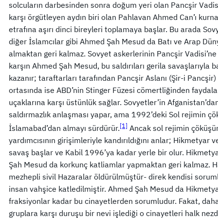
solcuların darbesinden sonra doğum yeri olan Pancşir Vadisi
karşı örgütleyen aydın biri olan Pahlavan Ahmed Can’ı kurnaz
etrafına aşırı dinci bireyleri toplamaya başlar. Bu arada Sovye
diğer İslamcılar gibi Ahmed Şah Mesud da Batı ve Arap Düny
almaktan geri kalmaz. Sovyet askerlerinin Pancşir Vadisi’n
karşın Ahmed Şah Mesud, bu saldırıları gerila savaşlarıyla ba
kazanır; taraftarları tarafından Pancşir Aslanı (Şir-i Pancşir) 
ortasında ise ABD’nin Stinger Füzesi cömertliğinden faydalan
uçaklarına karşı üstünlük sağlar. Sovyetler’in Afganistan’dan
saldırmazlık anlaşması yapar, ama 1992’deki Sol rejimin çö
[1]
İslamabad’dan almayı sürdürür.
Ancak sol rejimin çöküşün
yardımcısının girişimleriyle kandırıldığını anlar; Hikmetyar ve
savaş başlar ve Kabil 1996’ya kadar yerle bir olur. Hikmetya
Şah Mesud da korkunç katliamlar yapmaktan geri kalmaz. Hat
mezhepli sivil Hazaralar öldürülmüştür- direk kendisi sorum
insan vahşice katledilmiştir. Ahmed Şah Mesud da Hikmetyar
fraksiyonlar kadar bu cinayetlerden sorumludur. Fakat, daha
gruplara karşı duruşu bir nevi işlediği o cinayetleri halk 