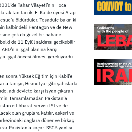
2001’de Tahar Vilayeti’nin Hoca
larak tanıtan iki El Kaide üyesi Arap
sud’u öldürdüler. Tesadüfe bakın ki
’nin kalbindeki Pentagon ve de New
mesine çok da güzel bir bahane
lki de 11 Eylül saldırısı gecikebilir
 ABD’nin işgal planına karşı
yla işgal öncesi ölmesi gerekiyordu.
n sonra Yüksek Eğitim için Kabil’e
arla tanışır, Hikmetyar gibi şahıslarla
e, adı devlete karşı isyan çıkaran
ğitimini tamamlamadan Pakistan’a
stan istihbarat servisi ISI ve de
acak olan gruplara katılır, askeri ve
erkezindeki dağlara döner ve birkaç
ekrar Pakistan’a kaçar. SSCB yanlısı