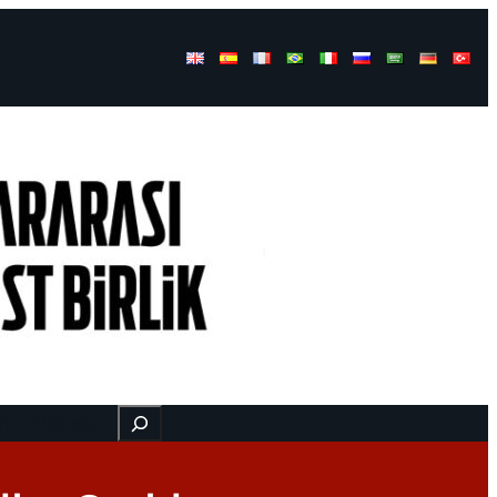
Buscar
 here
Videolar