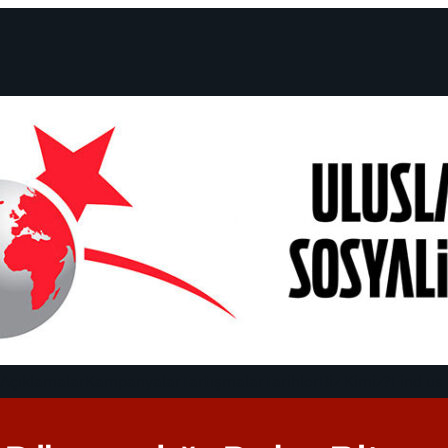
 Açıklamalar
Kampanyalar
Tartışmalar
Tarihler
Biz Kimiz?
Find us