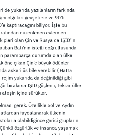
ri de yukarıda yazılanların farkında
ibi olguları gevşetirse ve 90’lı
’e kaptıracağını biliyor. İşte bu
tarafından düzenlenen eylemleri
kipleri olan Çin ve Rusya da IŞİD’in
aliban Batı’nın isteği doğrultusunda
ten paramparça durumda olan ülke
k öne çıkan Çin’e büyük ödünler
a askeri üs bile verebilir ( Hatta
rejim yukarıda da değinildiği gibi
zgür bırakırsa IŞİD güçlenir, tekrar ülke
 ateşin içine sürükler.
olması gerek. Özellikle Sol ve Aydın
ırsatlardan faydalanarak ülkenin
tolarla olabildiğince gerici grupların
. Çünkü özgürlük ve insanca yaşamak