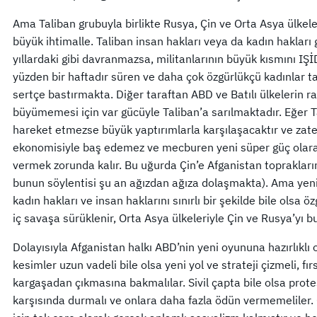
Ama Taliban grubuyla birlikte Rusya, Çin ve Orta Asya ülkele
büyük ihtimalle. Taliban insan hakları veya da kadın hakları g
yıllardaki gibi davranmazsa, militanlarının büyük kısmını IŞİD
yüzden bir haftadır süren ve daha çok özgürlükçü kadınlar 
sertçe bastırmakta. Diğer taraftan ABD ve Batılı ülkelerin ra
büyümemesi için var gücüyle Taliban’a sarılmaktadır. Eğer T
hareket etmezse büyük yaptırımlarla karşılaşacaktır ve za
ekonomisiyle baş edemez ve mecburen yeni süper güç olara
vermek zorunda kalır. Bu uğurda Çin’e Afganistan topraklarınd
bunun söylentisi şu an ağızdan ağıza dolaşmakta). Ama yeni 
kadın hakları ve insan haklarını sınırlı bir şekilde bile olsa ö
iç savaşa sürüklenir, Orta Asya ülkeleriyle Çin ve Rusya’yı bu
Dolayısıyla Afganistan halkı ABD’nin yeni oyununa hazırlıklı 
kesimler uzun vadeli bile olsa yeni yol ve strateji çizmeli, f
kargaşadan çıkmasına bakmalılar. Sivil çapta bile olsa protes
karşısında durmalı ve onlara daha fazla ödün vermemeliler