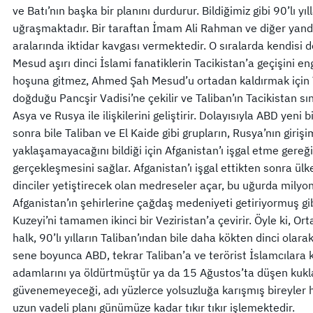
ve Batı’nın başka bir planını durdurur. Bildiğimiz gibi 90’lı yı
uğraşmaktadır. Bir taraftan İmam Ali Rahman ve diğer yand
aralarında iktidar kavgası vermektedir. O sıralarda kendisi
Mesud aşırı dinci İslami fanatiklerin Tacikistan’a geçişini en
hoşuna gitmez, Ahmed Şah Mesud’u ortadan kaldırmak için T
doğduğu Pancşir Vadisi’ne çekilir ve Taliban’ın Tacikistan sı
Asya ve Rusya ile ilişkilerini geliştirir. Dolayısıyla ABD yeni b
sonra bile Taliban ve El Kaide gibi grupların, Rusya’nın girişi
yaklaşamayacağını bildiği için Afganistan’ı işgal etme gereği
gerçekleşmesini sağlar. Afganistan’ı işgal ettikten sonra ül
dinciler yetiştirecek olan medreseler açar, bu uğurda milyon
Afganistan’ın şehirlerine çağdaş medeniyeti getiriyormuş g
Kuzeyi’ni tamamen ikinci bir Veziristan’a çevirir. Öyle ki, Or
halk, 90’lı yılların Taliban’ından bile daha kökten dinci olara
sene boyunca ABD, tekrar Taliban’a ve terörist İslamcılara 
adamlarını ya öldürtmüştür ya da 15 Ağustos’ta düşen kukla
güvenemeyeceği, adı yüzlerce yolsuzluğa karışmış bireyler ha
uzun vadeli planı günümüze kadar tıkır tıkır işlemektedir.