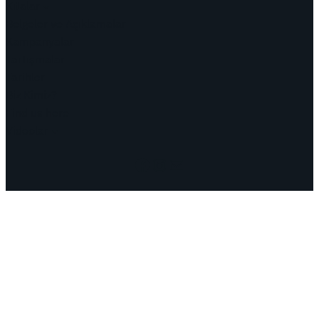
Kıtalar
Belgeler ve Açıklamalar
Kampanyalar
Tartışmalar
Tarihler
Biz Kimiz?
Find us here
Videolar
Facebook
Instagram
Mail