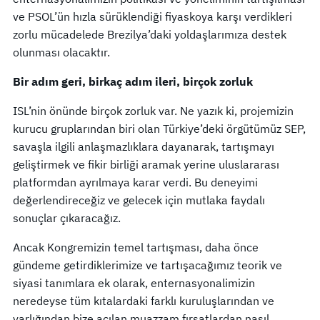
ve PSOL’ün hızla sürüklendiği fiyaskoya karşı verdikleri
zorlu mücadelede Brezilya’daki yoldaşlarımıza destek
olunması olacaktır.
Bir adım geri, birkaç adım ileri, birçok zorluk
ISL’nin önünde birçok zorluk var. Ne yazık ki, projemizin
kurucu gruplarından biri olan Türkiye’deki örgütümüz SEP,
savaşla ilgili anlaşmazlıklara dayanarak, tartışmayı
geliştirmek ve fikir birliği aramak yerine uluslararası
platformdan ayrılmaya karar verdi. Bu deneyimi
değerlendireceğiz ve gelecek için mutlaka faydalı
sonuçlar çıkaracağız.
Ancak Kongremizin temel tartışması, daha önce
gündeme getirdiklerimize ve tartışacağımız teorik ve
siyasi tanımlara ek olarak, enternasyonalimizin
neredeyse tüm kıtalardaki farklı kuruluşlarından ve
varlığından bize açılan muazzam fırsatlardan nasıl