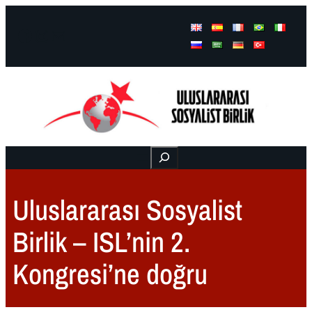
Facebook
Instagram
Mail
Buscar
Uluslararası Sosyalist
Birlik – ISL’nin 2.
Kongresi’ne doğru