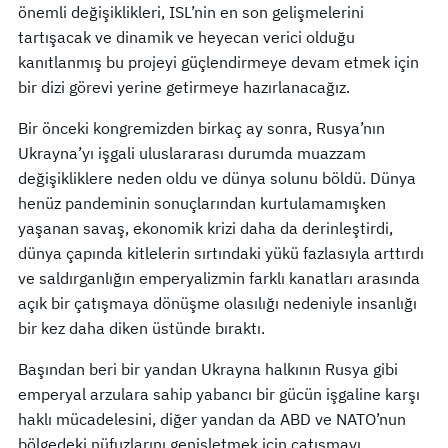
önemli değişiklikleri, ISL’nin en son gelişmelerini
tartışacak ve dinamik ve heyecan verici olduğu
kanıtlanmış bu projeyi güçlendirmeye devam etmek için
bir dizi görevi yerine getirmeye hazırlanacağız.
Bir önceki kongremizden birkaç ay sonra, Rusya’nın
Ukrayna’yı işgali uluslararası durumda muazzam
değişikliklere neden oldu ve dünya solunu böldü. Dünya
henüz pandeminin sonuçlarından kurtulamamışken
yaşanan savaş, ekonomik krizi daha da derinleştirdi,
dünya çapında kitlelerin sırtındaki yükü fazlasıyla arttırdı
ve saldırganlığın emperyalizmin farklı kanatları arasında
açık bir çatışmaya dönüşme olasılığı nedeniyle insanlığı
bir kez daha diken üstünde bıraktı.
Başından beri bir yandan Ukrayna halkının Rusya gibi
emperyal arzulara sahip yabancı bir gücün işgaline karşı
haklı mücadelesini, diğer yandan da ABD ve NATO’nun
bölgedeki nüfuzlarını genişletmek için çatışmayı