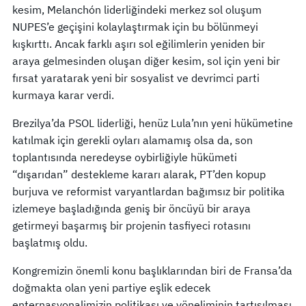
kesim, Melanchón liderliğindeki merkez sol oluşum
NUPES’e geçişini kolaylaştırmak için bu bölünmeyi
kışkırttı. Ancak farklı aşırı sol eğilimlerin yeniden bir
araya gelmesinden oluşan diğer kesim, sol için yeni bir
fırsat yaratarak yeni bir sosyalist ve devrimci parti
kurmaya karar verdi.
Brezilya’da PSOL liderliği, henüz Lula’nın yeni hükümetine
katılmak için gerekli oyları alamamış olsa da, son
toplantısında neredeyse oybirliğiyle hükümeti
“dışarıdan” destekleme kararı alarak, PT’den kopup
burjuva ve reformist varyantlardan bağımsız bir politika
izlemeye başladığında geniş bir öncüyü bir araya
getirmeyi başarmış bir projenin tasfiyeci rotasını
başlatmış oldu.
Kongremizin önemli konu başlıklarından biri de Fransa’da
doğmakta olan yeni partiye eşlik edecek
enternasyonalimizin politikası ve yöneliminin tartışılması