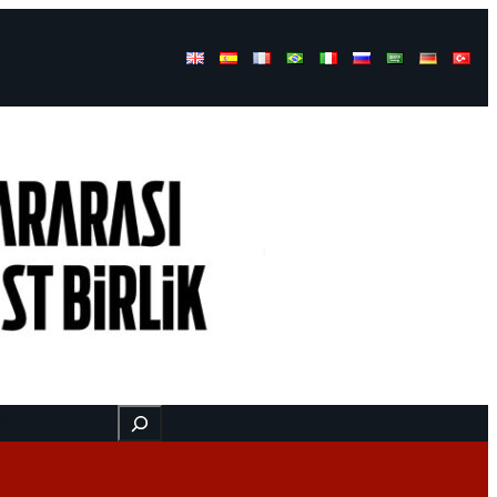
Buscar
 here
Videolar