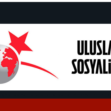
 Açıklamalar
Kampanyalar
Tartışmalar
Tarihler
Biz Kimiz?
Find us