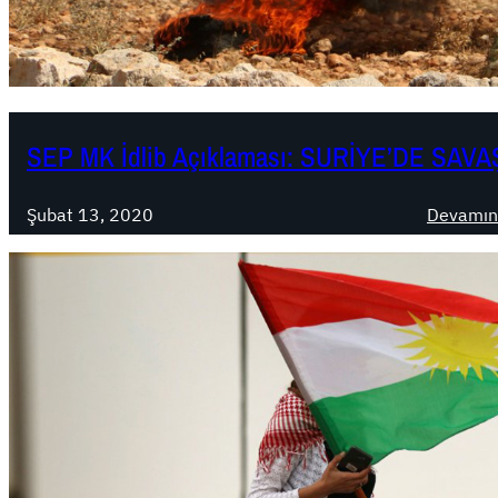
SEP MK İdlib Açıklaması: SURİYE’DE SA
Şubat 13, 2020
Devamın