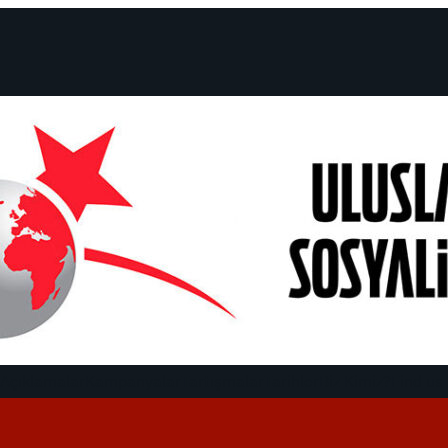
 Açıklamalar
Kampanyalar
Tartışmalar
Tarihler
Biz Kimiz?
Find us