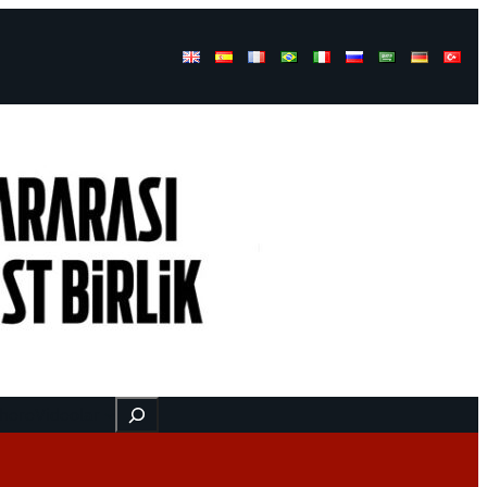
Buscar
 here
Videolar