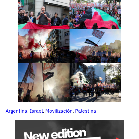
Argentina
, 
Israel
, 
Movilización
, 
Palestina