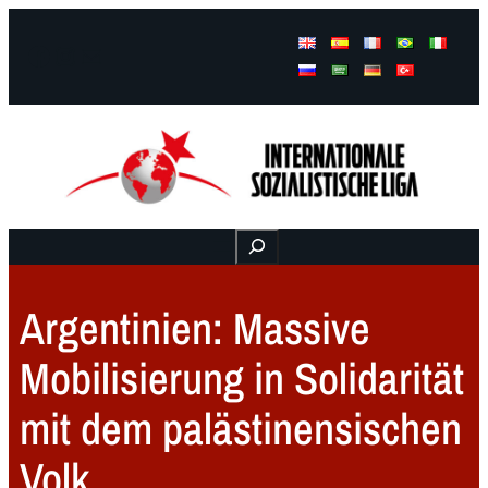
Facebook
Instagram
Mail
Buscar
Argentinien: Massive
Mobilisierung in Solidarität
mit dem palästinensischen
Volk