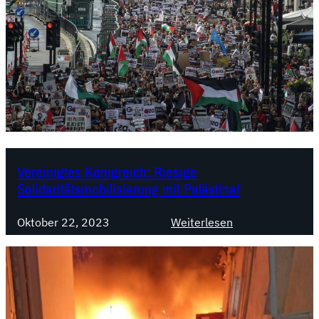
t
i
n
i
e
n
:
M
a
Vereinigtes Königreich: Riesige
s
Solidaritätsmobilisierung mit Palästina!
s
i
:
Oktober 22, 2023
Weiterlesen
v
V
e
e
M
r
o
e
b
i
i