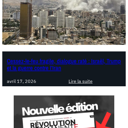
u
r
q
u
e
l
e
s
g
Cessez-le-feu fragile, dialogue raté : Israël, Trump
et la guerre contre l’Iran
o
u
v
avril 17, 2026
Lire la suite
:
e
C
r
e
n
s
e
s
m
e
e