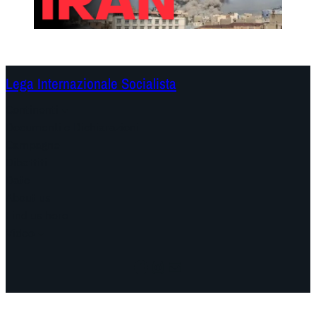
Lega Internazionale Socialista
Continenti
Documenti e Dichiarazioni
Campagne
Dibattiti
Date
About us
Find us here
Video
Facebook
Instagram
Mail