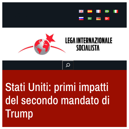
Facebook
Instagram
Mail
Buscar
Stati Uniti: primi impatti
del secondo mandato di
Trump