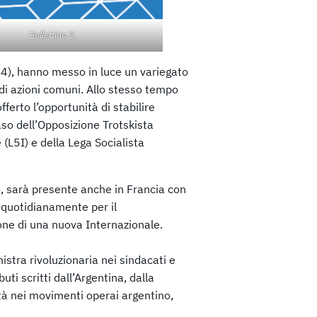
Bollettino 2.
24), hanno messo in luce un variegato
i azioni comuni. Allo stesso tempo
ferto l’opportunità di stabilire
aso dell’Opposizione Trotskista
 (L5I) e della Lega Socialista
ro, sarà presente anche in Francia con
 quotidianamente per il
one di una nuova Internazionale.
istra rivoluzionaria nei sindacati e
ti scritti dall’Argentina, dalla
vità nei movimenti operai argentino,