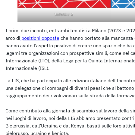
Bollettino 1.
I primi due incontri, entrambi tenutisi a Milano (2023 e 20
arco di
posizioni opposte
che hanno portato alla mancanza d
hanno avuto l’aspetto positivo di creare uno spazio che ha of
legami tra organizzazioni con prospettive simili, come nel c
Internazionale (ITO), della Lega per la Quinta Internazionale
Internazionale (ISL).
La LIS, che ha partecipato alle edizioni italiane dell’Incont
una delegazione di compagni di diversi paesi che si battono
raggruppamento dei rivoluzionari sulla strada della formazi
Come contributo alla giornata di scambio sul lavoro della sin
nei luoghi di lavoro, noi della LIS abbiamo presentato contribu
Bielorussia, dall’Ucraina e dal Kenya, basati sulle loro atti
bielorusso, ucraino e keniota.