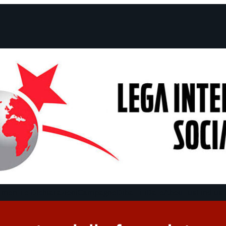
menti e Dichiarazioni
Campagne
Dibattiti
Date
About us
Find us 