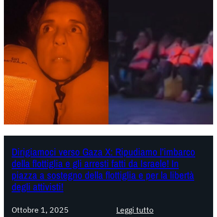
c
h
i
a
r
a
z
i
o
n
e
i
n
Dirigiamoci verso Gaza X: Ripudiamo l’imbarco
della flottiglia e gli arresti fatti da Israele! In
t
piazza a sostegno della flottiglia e per la libertà
e
degli attivisti!
r
n
:
Ottobre 1, 2025
Leggi tutto
a