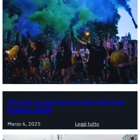
Argentina: sciopero internazionale delle donne
lavoratrici dell’8M
:
Marzo 6, 2025
Leggi tutto
A
r