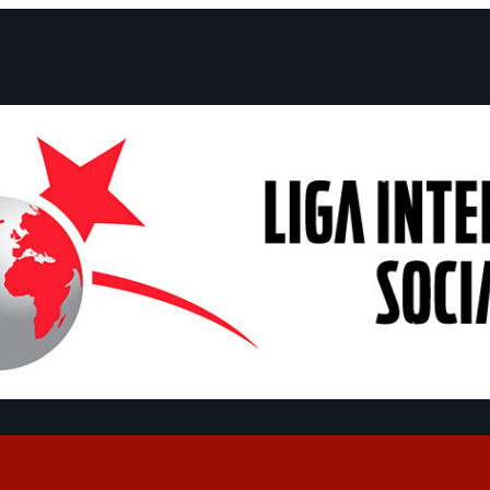
e Declarações
Campanhas
Polêmicas
Datas
Quem somos?
Cong