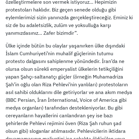
özelleştirmelere son vermek istiyoruz… Hepimizin
protestoları haklıdır. Biz geçen senede olduğu gibi
eylemlerimizi sizin yanınızda gerçekleştireceğiz. Eminiz ki
siz de bu adaletsizlik, zulüm ve yoksulluğa karşı
yanımızdasınız… Zafer bizimdir”.
Ülke içinde bütün bu olaylar yaşanırken ülke dışındaki
İslam Cumhuriyeti’nin muhalif güçlerinin tutumu
protesto dalgasını sahiplenme yönündedir. İran’da ne
olursa olsun sürekli emperyalist ülkelerin tetikçiliğini
yapan Şahçı-saltanatçı güçler (örneğin Muhamadriza
Şah’in oğlu olan Riza Pehlevi’nin yanlıları) protestoların
asıl sahibi olduklarını dile getiriyorlar ve ana akım medya
(BBC Persian, İran İnternational, Voice of America gibi
medya organları) tarafından destekleniyorlar. Bu gibi
cereyanların hayallerini canlandıran şey ise bazı
şehirlerde Pehlevi rejimini öven (Riza Şah ruhun şad
olsun gibi) sloganlar atılmasıdır. Pehlevicilerin iktidara
doyamamasının maliyetini ise sokakta öldürülen veya