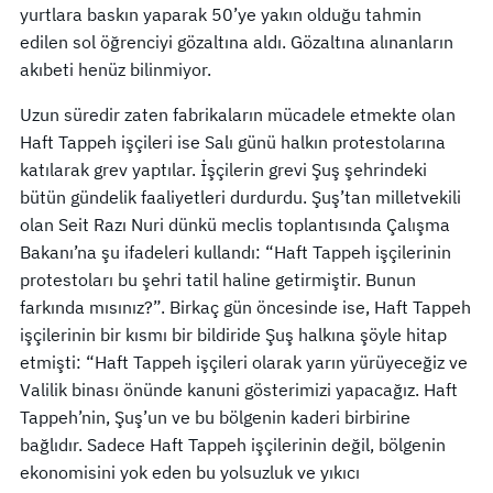
yurtlara baskın yaparak 50’ye yakın olduğu tahmin
edilen sol öğrenciyi gözaltına aldı. Gözaltına alınanların
akıbeti henüz bilinmiyor.
Uzun süredir zaten fabrikaların mücadele etmekte olan
Haft Tappeh işçileri ise Salı günü halkın protestolarına
katılarak grev yaptılar. İşçilerin grevi Şuş şehrindeki
bütün gündelik faaliyetleri durdurdu. Şuş’tan milletvekili
olan Seit Razı Nuri dünkü meclis toplantısında Çalışma
Bakanı’na şu ifadeleri kullandı: “Haft Tappeh işçilerinin
protestoları bu şehri tatil haline getirmiştir. Bunun
farkında mısınız?”. Birkaç gün öncesinde ise, Haft Tappeh
işçilerinin bir kısmı bir bildiride Şuş halkına şöyle hitap
etmişti: “Haft Tappeh işçileri olarak yarın yürüyeceğiz ve
Valilik binası önünde kanuni gösterimizi yapacağız. Haft
Tappeh’nin, Şuş’un ve bu bölgenin kaderi birbirine
bağlıdır. Sadece Haft Tappeh işçilerinin değil, bölgenin
ekonomisini yok eden bu yolsuzluk ve yıkıcı