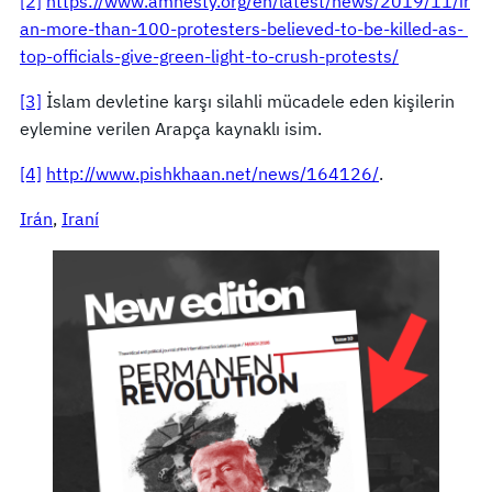
[2]
https://www.amnesty.org/en/latest/news/2019/11/ir
an-more-than-100-protesters-believed-to-be-killed-as-
top-officials-give-green-light-to-crush-protests/
[3]
İslam devletine karşı silahli mücadele eden kişilerin
eylemine verilen Arapça kaynaklı isim.
[4]
http://www.pishkhaan.net/news/164126/
.
Irán
, 
Iraní