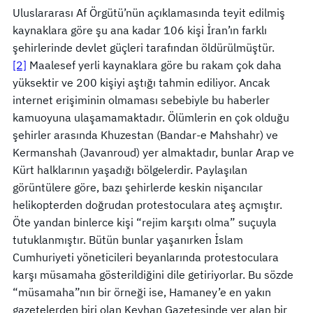
Uluslararası Af Örgütü’nün açıklamasında teyit edilmiş
kaynaklara göre şu ana kadar 106 kişi İran’ın farklı
şehirlerinde devlet güçleri tarafından öldürülmüştür.
[2]
Maalesef yerli kaynaklara göre bu rakam çok daha
yüksektir ve 200 kişiyi aştığı tahmin ediliyor. Ancak
internet erişiminin olmaması sebebiyle bu haberler
kamuoyuna ulaşamamaktadır. Ölümlerin en çok olduğu
şehirler arasında Khuzestan (Bandar-e Mahshahr) ve
Kermanshah (Javanroud) yer almaktadır, bunlar Arap ve
Kürt halklarının yaşadığı bölgelerdir. Paylaşılan
görüntülere göre, bazı şehirlerde keskin nişancılar
helikopterden doğrudan protestoculara ateş açmıştır.
Öte yandan binlerce kişi “rejim karşıtı olma” suçuyla
tutuklanmıştır. Bütün bunlar yaşanırken İslam
Cumhuriyeti yöneticileri beyanlarında protestoculara
karşı müsamaha gösterildiğini dile getiriyorlar. Bu sözde
“müsamaha”nın bir örneği ise, Hamaney’e en yakın
gazetelerden biri olan Keyhan Gazetesinde yer alan bir