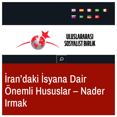
Facebook
Instagram
Mail
Buscar
İran’daki İsyana Dair
Önemli Hususlar – Nader
Irmak