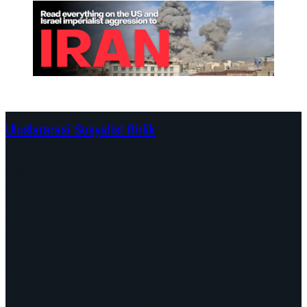
Uluslararasi Sosyalist Birlik
Kıtalar
Belgeler ve Açıklamalar
Kampanyalar
Tartışmalar
Tarihler
Biz Kimiz?
Find us here
Videolar
Facebook
Instagram
Mail