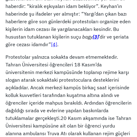
haberdir: “kiralık eşkıyaları idam bekliyor”. Keyhan’ın
haberinde şu ifadeler yer almıştır: “Yargı’dan çıkan bazı
haberlere göre son günlerdeki protestoları organize eden
kişilerin idam cezası ile yargılanacakları kesindir. Bu
husustan tutuklanan kişilerin suçu
bagy
[3]
’dir ve şeriata
göre cezası idamdır”
[4]
.
Protestolar yalnızca sokakta devam etmemektedir.
Tahran Üniversitesi öğrencileri 18 Kasım’da
üniversitenin merkezi kampüsünde toplanıp rejime karşı
slogan atarak sokaktaki protestoculara desteklerini
açıkladılar. Ancak merkezi kampüs birkaç saat içerisinde
kolluk kuvvetleri tarafından kuşatma altına alındı ve
öğrenciler içeride mahpus bırakıldı. Ardından öğrencilerin
dağıldığı sırada ve evlerine yapılan baskınlarda
tutuklamalar gerçekleşti.20 Kasım akşamında ise Tahran
Üniversitesi kampüsüne ait olan bir öğrenci yurdu
alanına ambulansı Truva Atı olarak kullanan rejim güçleri