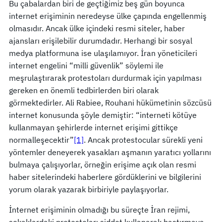
Bu çabalardan biri de geçtiğimiz beş gün boyunca
internet erişiminin neredeyse ülke çapında engellenmiş
olmasıdır. Ancak ülke içindeki resmi siteler, haber
ajansları erişilebilir durumdadır. Herhangi bir sosyal
medya platformuna ise ulaşılamıyor. İran yöneticileri
internet engelini “milli güvenlik” söylemi ile
meşrulaştırarak protestoları durdurmak için yapılması
gereken en önemli tedbirlerden biri olarak
görmektedirler. Ali Rabiee, Rouhani hükümetinin sözcüsü
internet konusunda şöyle demiştir: “interneti kötüye
kullanmayan şehirlerde internet erişimi gittikçe
normalleşecektir”
[1]
. Ancak protestocular sürekli yeni
yöntemler deneyerek yasakları aşmanın yaratıcı yollarını
bulmaya çalışıyorlar, örneğin erişime açık olan resmi
haber sitelerindeki haberlere gördüklerini ve bilgilerini
yorum olarak yazarak birbiriyle paylaşıyorlar.
İnternet erişiminin olmadığı bu süreçte İran rejimi,
sokaklardaki protestoları şiddet kullanarak bastırmaya