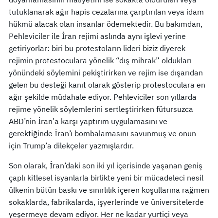
tutuklanarak ağır hapis cezalarına çarptırılan veya idam
hükmü alacak olan insanlar ödemektedir. Bu bakımdan,
Pehleviciler ile İran rejimi aslında aynı işlevi yerine
getiriyorlar: biri bu protestoların lideri biziz diyerek
rejimin protestoculara yönelik “dış mihrak” oldukları
yönündeki söylemini pekiştirirken ve rejim ise dışarıdan
gelen bu desteği kanıt olarak gösterip protestoculara en
ağır şekilde müdahale ediyor. Pehleviciler son yıllarda
rejime yönelik söylemlerini sertleştirirken fütursuzca
ABD’nin İran’a karşı yaptırım uygulamasını ve
gerektiğinde İran’ı bombalamasını savunmuş ve onun
için Trump’a dilekçeler yazmışlardır.
Son olarak, İran’daki son iki yıl içerisinde yaşanan geniş
çaplı kitlesel isyanlarla birlikte yeni bir mücadeleci nesil
ülkenin bütün baskı ve sınırlılık içeren koşullarına rağmen
sokaklarda, fabrikalarda, işyerlerinde ve üniversitelerde
yeşermeye devam ediyor. Her ne kadar yurtiçi veya