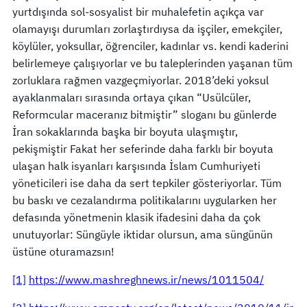
yurtdışında sol-sosyalist bir muhalefetin açıkça var
olamayışı durumları zorlaştırdıysa da işçiler, emekçiler,
köylüler, yoksullar, öğrenciler, kadınlar vs. kendi kaderini
belirlemeye çalışıyorlar ve bu taleplerinden yaşanan tüm
zorluklara rağmen vazgeçmiyorlar. 2018’deki yoksul
ayaklanmaları sırasında ortaya çıkan “Usülcüler,
Reformcular maceranız bitmiştir” sloganı bu günlerde
İran sokaklarında başka bir boyuta ulaşmıştır,
pekişmiştir Fakat her seferinde daha farklı bir boyuta
ulaşan halk isyanları karşısında İslam Cumhuriyeti
yöneticileri ise daha da sert tepkiler gösteriyorlar. Tüm
bu baskı ve cezalandırma politikalarını uygularken her
defasında yönetmenin klasik ifadesini daha da çok
unutuyorlar: Süngüyle iktidar olursun, ama süngünün
üstüne oturamazsın!
[1]
https://www.mashreghnews.ir/news/1011504/