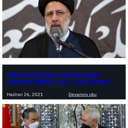
Molla Rejiminin Cellatı Cumhurbaşkanlığı
Koltuğunda: Reisi’nin Zaferi – Emre Güntekin
:
Haziran 26, 2021
Devamını oku
M
o
l
l