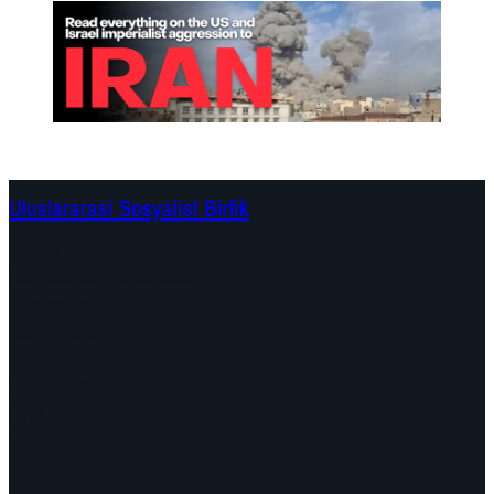
Uluslararasi Sosyalist Birlik
Kıtalar
Belgeler ve Açıklamalar
Kampanyalar
Tartışmalar
Tarihler
Biz Kimiz?
Find us here
Videolar