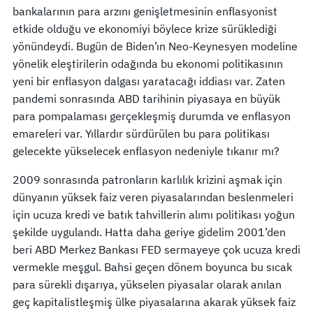
bankalarının para arzını genişletmesinin enflasyonist
etkide olduğu ve ekonomiyi böylece krize sürüklediği
yönündeydi. Bugün de Biden’ın Neo-Keynesyen modeline
yönelik eleştirilerin odağında bu ekonomi politikasının
yeni bir enflasyon dalgası yaratacağı iddiası var. Zaten
pandemi sonrasında ABD tarihinin piyasaya en büyük
para pompalaması gerçekleşmiş durumda ve enflasyon
emareleri var. Yıllardır sürdürülen bu para politikası
gelecekte yükselecek enflasyon nedeniyle tıkanır mı?
2009 sonrasında patronların karlılık krizini aşmak için
dünyanın yüksek faiz veren piyasalarından beslenmeleri
için ucuza kredi ve batık tahvillerin alımı politikası yoğun
şekilde uygulandı. Hatta daha geriye gidelim 2001’den
beri ABD Merkez Bankası FED sermayeye çok ucuza kredi
vermekle meşgul. Bahsi geçen dönem boyunca bu sıcak
para sürekli dışarıya, yükselen piyasalar olarak anılan
geç kapitalistleşmiş ülke piyasalarına akarak yüksek faiz