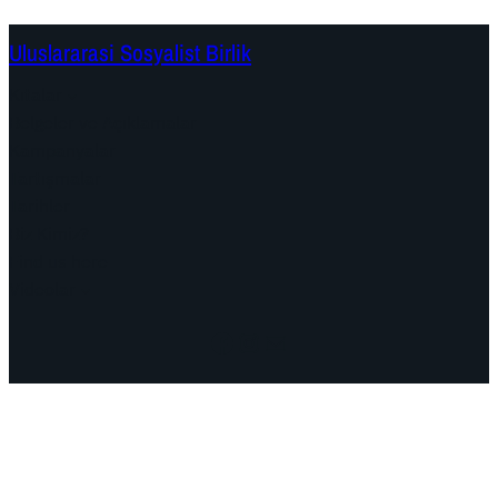
Uluslararasi Sosyalist Birlik
Kıtalar
Belgeler ve Açıklamalar
Kampanyalar
Tartışmalar
Tarihler
Biz Kimiz?
Find us here
Videolar
Facebook
Instagram
Mail