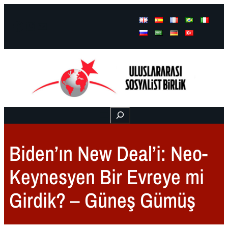
Facebook
Instagram
Mail
Buscar
Biden’ın New Deal’i: Neo-
Keynesyen Bir Evreye mi
Girdik? – Güneş Gümüş