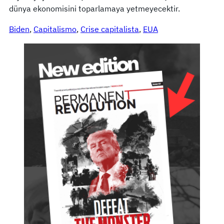
dünya ekonomisini toparlamaya yetmeyecektir.
Biden
, 
Capitalismo
, 
Crise capitalista
, 
EUA