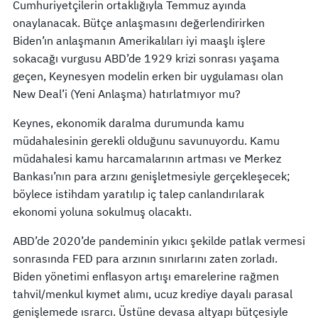
Cumhuriyetçilerin ortaklığıyla Temmuz ayında
onaylanacak. Bütçe anlaşmasını değerlendirirken
Biden’ın anlaşmanın Amerikalıları iyi maaşlı işlere
sokacağı vurgusu ABD’de 1929 krizi sonrası yaşama
geçen, Keynesyen modelin erken bir uygulaması olan
New Deal’i (Yeni Anlaşma) hatırlatmıyor mu?
Keynes, ekonomik daralma durumunda kamu
müdahalesinin gerekli olduğunu savunuyordu. Kamu
müdahalesi kamu harcamalarının artması ve Merkez
Bankası’nın para arzını genişletmesiyle gerçekleşecek;
böylece istihdam yaratılıp iç talep canlandırılarak
ekonomi yoluna sokulmuş olacaktı.
ABD’de 2020’de pandeminin yıkıcı şekilde patlak vermesi
sonrasında FED para arzının sınırlarını zaten zorladı.
Biden yönetimi enflasyon artışı emarelerine rağmen
tahvil/menkul kıymet alımı, ucuz krediye dayalı parasal
genişlemede ısrarcı. Üstüne devasa altyapı bütçesiyle