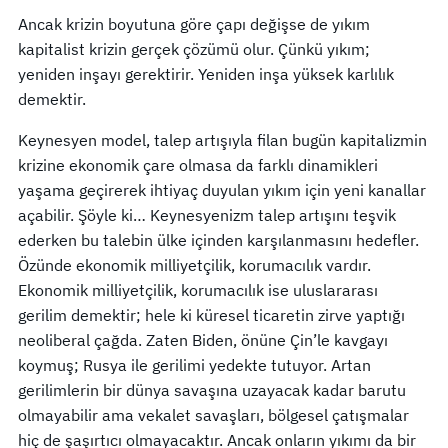
Ancak krizin boyutuna göre çapı değişse de yıkım
kapitalist krizin gerçek çözümü olur. Çünkü yıkım;
yeniden inşayı gerektirir. Yeniden inşa yüksek karlılık
demektir.
Keynesyen model, talep artışıyla filan bugün kapitalizmin
krizine ekonomik çare olmasa da farklı dinamikleri
yaşama geçirerek ihtiyaç duyulan yıkım için yeni kanallar
açabilir. Şöyle ki… Keynesyenizm talep artışını teşvik
ederken bu talebin ülke içinden karşılanmasını hedefler.
Özünde ekonomik milliyetçilik, korumacılık vardır.
Ekonomik milliyetçilik, korumacılık ise uluslararası
gerilim demektir; hele ki küresel ticaretin zirve yaptığı
neoliberal çağda. Zaten Biden, önüne Çin’le kavgayı
koymuş; Rusya ile gerilimi yedekte tutuyor. Artan
gerilimlerin bir dünya savaşına uzayacak kadar barutu
olmayabilir ama vekalet savaşları, bölgesel çatışmalar
hiç de şaşırtıcı olmayacaktır. Ancak onların yıkımı da bir