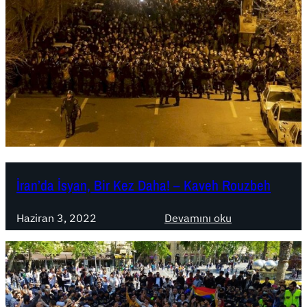
İran’da İsyan, Bir Kez Daha! – Kaveh Rouzbeh
:
Haziran 3, 2022
Devamını oku
İ
r
a
n
’