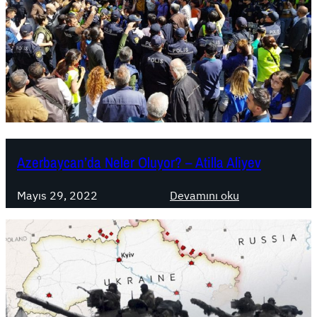
d
a
İ
s
y
a
n
,
B
Azerbaycan’da Neler Oluyor? – Atilla Aliyev
i
r
:
Mayıs 29, 2022
Devamını oku
K
A
e
z
z
e
D
r
a
b
h
a
a