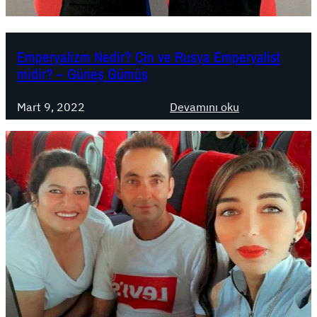
n
i
d
Emperyalizm Nedir? Çin ve Rusya Emperyalist
e
midir? – Güneş Gümüş
n
P
:
Mart 9, 2022
Devamını oku
a
E
y
m
l
p
a
e
ş
r
ı
y
m
a
ı
l
,
i
U
z
k
m
r