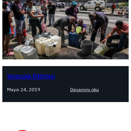
Venezuela Bildirgesi
:
Mayıs 24, 2019
Devamını oku
V
e
n
e
z