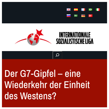
Facebook
Instagram
Mail
Buscar
Der G7-Gipfel – eine
Wiederkehr der Einheit
des Westens?