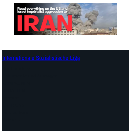
Internationale Sozialistische Liga
Kontinente
Dokumente und Aussagen
KAMPAGNEN
DEBATTEN
Termine
ÜBER UNS
Find us here
Videos