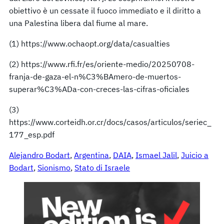
obiettivo è un cessate il fuoco immediato e il diritto a
una Palestina libera dal fiume al mare.
(1) https://www.ochaopt.org/data/casualties
(2) https://www.rfi.fr/es/oriente-medio/20250708-
franja-de-gaza-el-n%C3%BAmero-de-muertos-
superar%C3%ADa-con-creces-las-cifras-oficiales
(3)
https://www.corteidh.or.cr/docs/casos/articulos/seriec_
177_esp.pdf
Alejandro Bodart
, 
Argentina
, 
DAIA
, 
Ismael Jalil
, 
Juicio a
Bodart
, 
Sionismo
, 
Stato di Israele