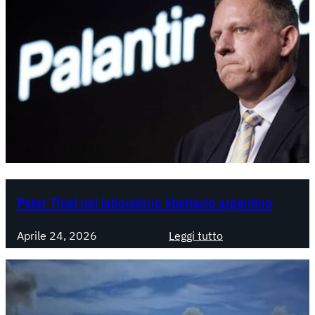
Peter Thiel nel laboratorio libertario argentino
:
Aprile 24, 2026
Leggi tutto
P
e
t
e