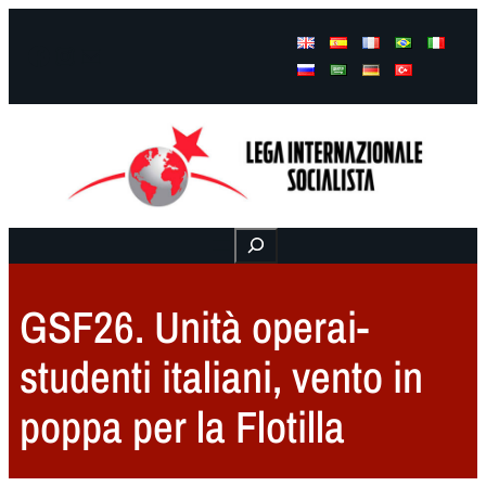
Facebook
Instagram
Mail
Buscar
GSF26. Unità operai-
studenti italiani, vento in
poppa per la Flotilla