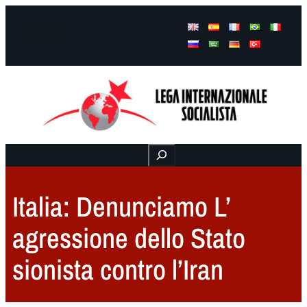
Facebook
Instagram
Mail
Buscar
Italia: Denunciamo L’
agressione dello Stato
sionista contro l’Iran