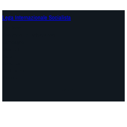
Lega Internazionale Socialista
Continenti
Documenti e Dichiarazioni
Campagne
Dibattiti
Date
About us
Find us here
Video
Facebook
Instagram
Mail