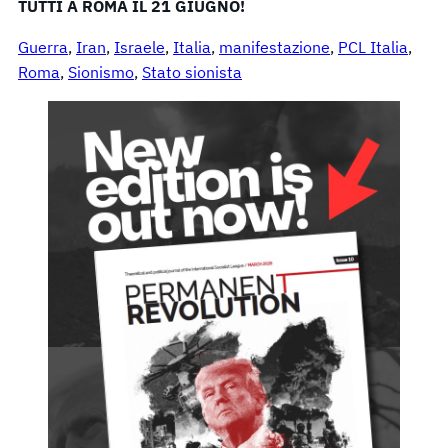
TUTTI A ROMA IL 21 GIUGNO!
Guerra
, 
Iran
, 
Israele
, 
Italia
, 
manifestazione
, 
PCL Italia
, 
Roma
, 
Sionismo
, 
Stato sionista