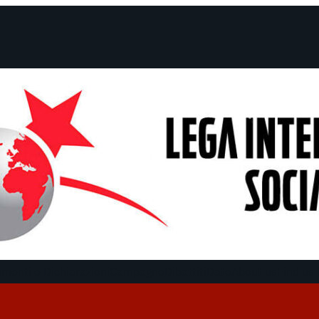
menti e Dichiarazioni
Campagne
Dibattiti
Date
About us
Find us 