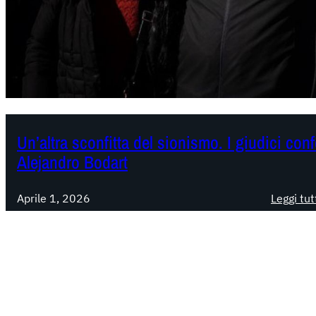
Un’altra sconfitta del sionismo. I giudici con
Alejandro Bodart
Aprile 1, 2026
Leggi tut