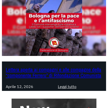
Lettera aperta ai compagni e alle compagne della
“componente Ferrero” di Rifondazione Comunista
:
Aprile 12, 2026
Leggi tutto
L
e
t