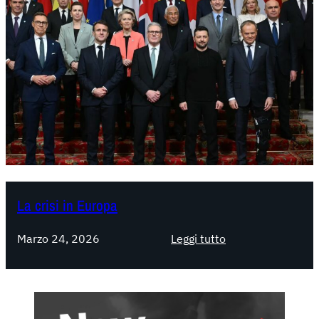
La crisi in Europa
:
Marzo 24, 2026
Leggi tutto
L
a
c
r